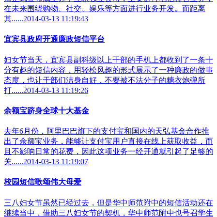
在未来围绕购物、社交、娱乐等方面进行业务开发。而距离
其......2014-03-13 11:19:43
宜宾县政府开通廉政短信平台
妇女节当天，宜宾县副科级以上干部的手机上都收到了一条十
分有趣的短信内容，用轻松风趣的形式展示了一种廉政的做事
态度，也让干部们洁身自好，不要被不法分子的糖衣炮弹所
打......2014-03-13 11:19:26
余额宝跻身全球十大基金
去年6月份，阿里巴巴旗下的支付宝和国内的天弘基金合作推
出了余额宝业务，能够让支付宝用户直接在线上获取收益，而
且不影响日常的花费，因此这项业务一经开通就引起了足够的
关......2014-03-13 11:19:07
校园短信歌颂伟大母爱
三八妇女节虽然已经过去，但是华中师范附中的短信活动还在
继续当中，借助三八妇女节的契机，华中师范附中也号召学生