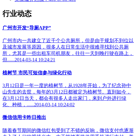
行业动态
广州市开发“导厕APP”
广州市内一共建立了近千个公共厕所，但是由于规划不到位以
及城市发展等原因，很多人在日常生活中很难寻找到公共厕
所，尤其是一些出租车司机朋友，往往一天到晚行驶在路上，
但......2014-03-14 10:24:21
植树节 市民可短信参与绿化行动
3月12日是一年一度的植树节，从1928年开始，为了纪念孙中
山先生的去世，每年的3月12日都被定为植树节。直到如今，
在3月12日当天，都会有很多人走出家门，来到户外进行绿
化、种植，......2014-03-14 10:24:02
微信信用卡昨日推出
随着春节期间的微信红包受到了不错的反响，微信支付也逐渐