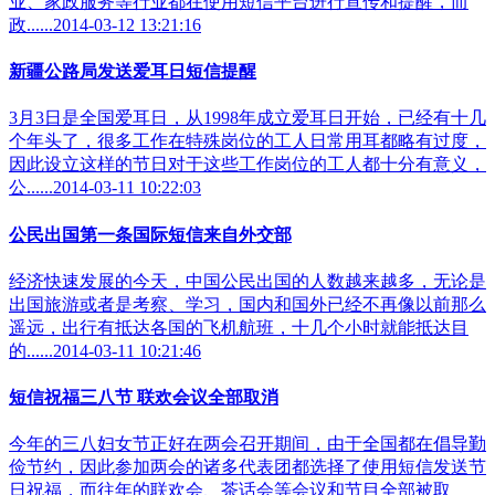
业、家政服务等行业都在使用短信平台进行宣传和提醒，而
政......2014-03-12 13:21:16
新疆公路局发送爱耳日短信提醒
3月3日是全国爱耳日，从1998年成立爱耳日开始，已经有十几
个年头了，很多工作在特殊岗位的工人日常用耳都略有过度，
因此设立这样的节日对于这些工作岗位的工人都十分有意义，
公......2014-03-11 10:22:03
公民出国第一条国际短信来自外交部
经济快速发展的今天，中国公民出国的人数越来越多，无论是
出国旅游或者是考察、学习，国内和国外已经不再像以前那么
遥远，出行有抵达各国的飞机航班，十几个小时就能抵达目
的......2014-03-11 10:21:46
短信祝福三八节 联欢会议全部取消
今年的三八妇女节正好在两会召开期间，由于全国都在倡导勤
俭节约，因此参加两会的诸多代表团都选择了使用短信发送节
日祝福，而往年的联欢会、茶话会等会议和节目全部被取