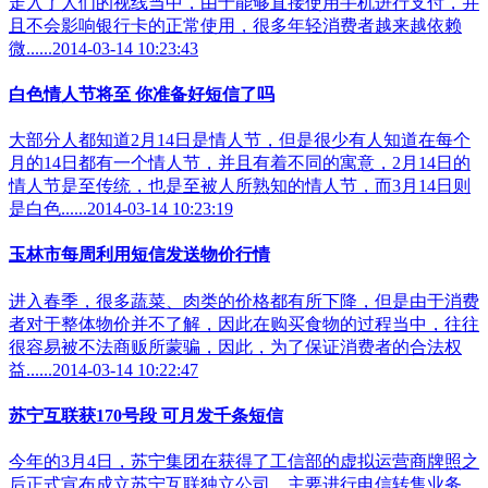
走入了人们的视线当中，由于能够直接使用手机进行支付，并
且不会影响银行卡的正常使用，很多年轻消费者越来越依赖
微......2014-03-14 10:23:43
白色情人节将至 你准备好短信了吗
大部分人都知道2月14日是情人节，但是很少有人知道在每个
月的14日都有一个情人节，并且有着不同的寓意，2月14日的
情人节是至传统，也是至被人所熟知的情人节，而3月14日则
是白色......2014-03-14 10:23:19
玉林市每周利用短信发送物价行情
进入春季，很多蔬菜、肉类的价格都有所下降，但是由于消费
者对于整体物价并不了解，因此在购买食物的过程当中，往往
很容易被不法商贩所蒙骗，因此，为了保证消费者的合法权
益......2014-03-14 10:22:47
苏宁互联获170号段 可月发千条短信
今年的3月4日，苏宁集团在获得了工信部的虚拟运营商牌照之
后正式宣布成立苏宁互联独立公司，主要进行电信转售业务，