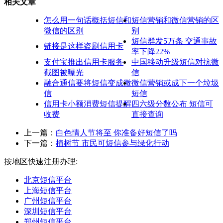
相关文章
怎么用一句话概括短信和
短信营销和微信营销的区
微信的区别
别
短信群发5万条 交通事故
链接是这样盗刷信用卡
率下降22%
支付宝推出信用卡服务
中国移动升级短信对抗微
截图被曝光
信
融合通信要将短信变成微
微信营销或成下一个垃圾
信
短信
信用卡小额消费短信提醒
四六级分数公布 短信可
收费
直接查询
上一篇：
白色情人节将至 你准备好短信了吗
下一篇：
植树节 市民可短信参与绿化行动
按地区快速注册办理:
北京短信平台
上海短信平台
广州短信平台
深圳短信平台
郑州短信平台