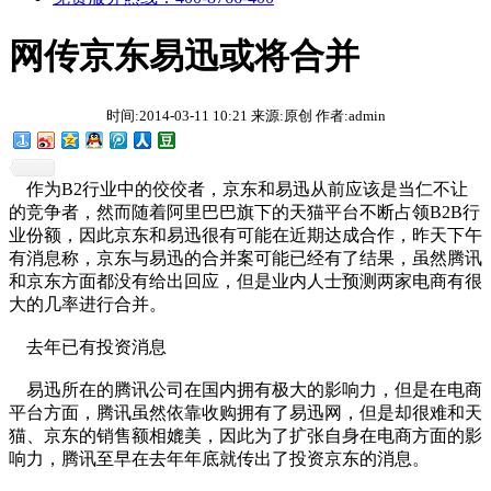
网传京东易迅或将合并
时间:2014-03-11 10:21 来源:原创 作者:admin
作为B2行业中的佼佼者，京东和易迅从前应该是当仁不让
的竞争者，然而随着阿里巴巴旗下的天猫平台不断占领B2B行
业份额，因此京东和易迅很有可能在近期达成合作，昨天下午
有消息称，京东与易迅的合并案可能已经有了结果，虽然腾讯
和京东方面都没有给出回应，但是业内人士预测两家电商有很
大的几率进行合并。
去年已有投资消息
易迅所在的腾讯公司在国内拥有极大的影响力，但是在电商
平台方面，腾讯虽然依靠收购拥有了易迅网，但是却很难和天
猫、京东的销售额相媲美，因此为了扩张自身在电商方面的影
响力，腾讯至早在去年年底就传出了投资京东的消息。