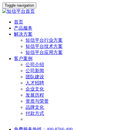
Toggle navigation
首页
产品服务
解决方案
短信平台行业方案
短信平台技术方案
短信平台应用方案
客户案例
公司介绍
公司新闻
团队建设
人才招聘
企业文化
发展历程
资质与荣誉
品牌文化
付款方式
免费服务热线：400-8766-400