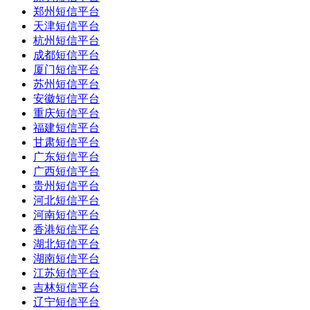
郑州短信平台
天津短信平台
杭州短信平台
成都短信平台
厦门短信平台
苏州短信平台
安徽短信平台
重庆短信平台
福建短信平台
甘肃短信平台
广东短信平台
广西短信平台
贵州短信平台
河北短信平台
河南短信平台
香港短信平台
湖北短信平台
湖南短信平台
江苏短信平台
吉林短信平台
辽宁短信平台