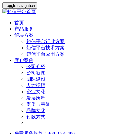
Toggle navigation
首页
产品服务
解决方案
短信平台行业方案
短信平台技术方案
短信平台应用方案
客户案例
公司介绍
公司新闻
团队建设
人才招聘
企业文化
发展历程
资质与荣誉
品牌文化
付款方式
免费服务热线：400-8766-400