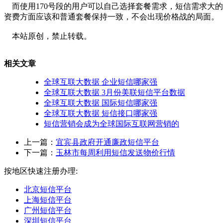
而使用170号段的用户可以自己选择套餐需求，短信需求大的用
资费方面应该和普通套餐保持一致，不会出现价格战的局面。
本站原创，禁止转载。
相关文章
全球互联大数据 企业短信哪家强
全球互联大数据 3月份美联短信平台数据
全球互联大数据 国际短信哪家强
全球互联大数据 短信接口哪家强
短信营销会成为全球国际互联网营销的
上一篇：
宜宾县政府开通廉政短信平台
下一篇：
玉林市每周利用短信发送物价行情
按地区快速注册办理:
北京短信平台
上海短信平台
广州短信平台
深圳短信平台