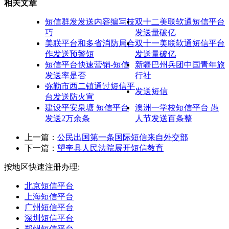
相关文章
短信群发发送内容编写技
双十二美联软通短信平台
巧
发送量破亿
美联平台和多省消防局合
双十一美联软通短信平台
作发送预警短
发送量破亿
短信平台快速营销-短信
新疆巴州兵团中国青年旅
发送率是否
行社
弥勒市西二镇通过短信平
发送短信
台发送防火宣
建设平安泉塘 短信平台
澳洲一学校短信平台 愚
发送2万余条
人节发送百条整
上一篇：
公民出国第一条国际短信来自外交部
下一篇：
望奎县人民法院展开短信教育
按地区快速注册办理:
北京短信平台
上海短信平台
广州短信平台
深圳短信平台
郑州短信平台