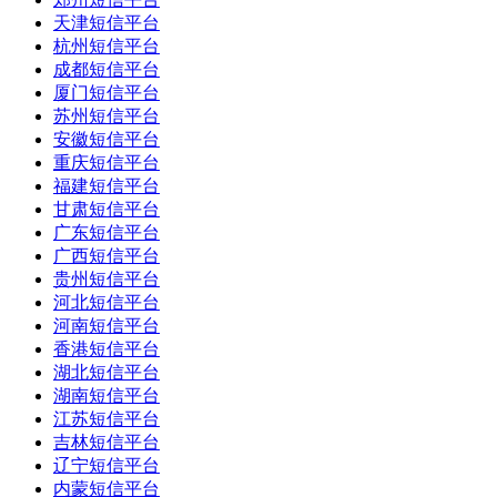
天津短信平台
杭州短信平台
成都短信平台
厦门短信平台
苏州短信平台
安徽短信平台
重庆短信平台
福建短信平台
甘肃短信平台
广东短信平台
广西短信平台
贵州短信平台
河北短信平台
河南短信平台
香港短信平台
湖北短信平台
湖南短信平台
江苏短信平台
吉林短信平台
辽宁短信平台
内蒙短信平台