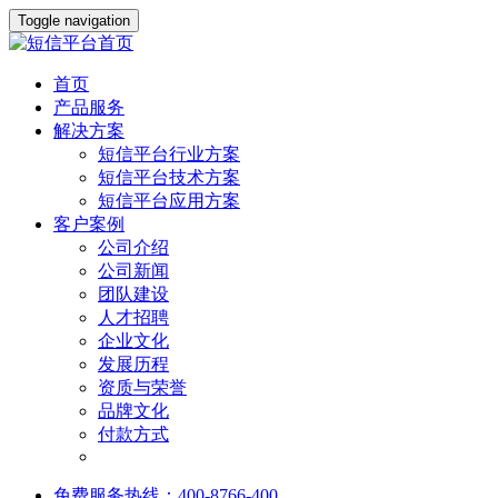
Toggle navigation
首页
产品服务
解决方案
短信平台行业方案
短信平台技术方案
短信平台应用方案
客户案例
公司介绍
公司新闻
团队建设
人才招聘
企业文化
发展历程
资质与荣誉
品牌文化
付款方式
免费服务热线：400-8766-400