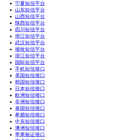
宁夏短信平台
山东短信平台
山西短信平台
陕西短信平台
四川短信平台
浙江短信平台
武汉短信平台
接收短信平台
浙江短信平台
国际短信平台
手机短信接口
美国短信接口
韩国短信接口
日本短信接口
欧洲短信接口
非洲短信接口
泰国短信接口
希腊短信接口
中东短信接口
澳洲短信接口
苹果验证接口