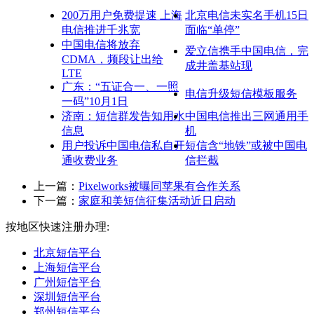
200万用户免费提速 上海
北京电信未实名手机15日
电信推进千兆宽
面临“单停”
中国电信将放弃
爱立信携手中国电信，完
CDMA，频段让出给
成井盖基站现
LTE
广东：“五证合一、一照
电信升级短信模板服务
一码”10月1日
济南：短信群发告知用水
中国电信推出三网通用手
信息
机
用户投诉中国电信私自开
短信含“地铁”或被中国电
通收费业务
信拦截
上一篇：
Pixelworks被曝同苹果有合作关系
下一篇：
家庭和美短信征集活动近日启动
按地区快速注册办理:
北京短信平台
上海短信平台
广州短信平台
深圳短信平台
郑州短信平台