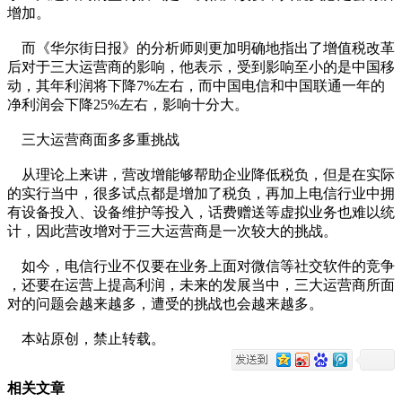
增加。
而《华尔街日报》的分析师则更加明确地指出了增值税改革
后对于三大运营商的影响，他表示，受到影响至小的是中国移
动，其年利润将下降7%左右，而中国电信和中国联通一年的
净利润会下降25%左右，影响十分大。
三大运营商面多多重挑战
从理论上来讲，营改增能够帮助企业降低税负，但是在实际
的实行当中，很多试点都是增加了税负，再加上电信行业中拥
有设备投入、设备维护等投入，话费赠送等虚拟业务也难以统
计，因此营改增对于三大运营商是一次较大的挑战。
如今，电信行业不仅要在业务上面对微信等社交软件的竞争
，还要在运营上提高利润，未来的发展当中，三大运营商所面
对的问题会越来越多，遭受的挑战也会越来越多。
本站原创，禁止转载。
相关文章