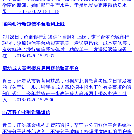
微商的新闻。她们那里生产水果。于是她就决定用微信卖水
果。......2016-09-22 16:11:16
临商银行新短信平台顺利上线
7月28日，临商银行新短信平台顺利上线，该平台依托城商行
联盟，较原短信平台功能更完善、发送更迅速、成本更低廉，
有效解决了我行短信系统落后、功能单一、发送延迟等问题，
在......2016-09-20 15:27:37
廊坊成人高考报名启用短信验证平台
近日，记者从市教育局获悉，根据河北省教育考试院日前发布
的《关于进一步加强我省成人高校招生报名工作有关事项的通
知》规定，今年我省进一步改进成人高考网上报名办法：引
入......2016-09-20 15:25:00
85万客户收到诈骗短信
近日，证券基金机构监管部通报，某证券公司短信平台系统被
不法分子从外部攻入，不法分子破解了密码强度较低的用户账