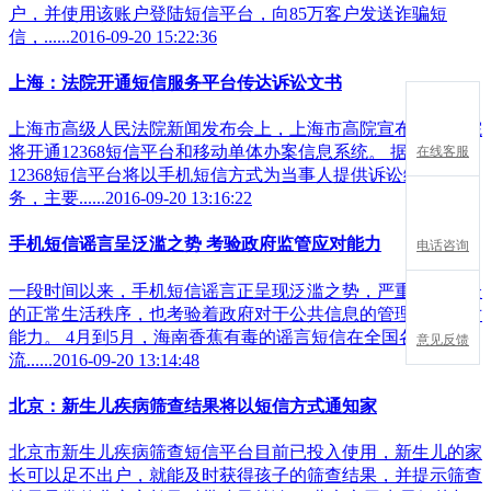
户，并使用该账户登陆短信平台，向85万客户发送诈骗短
信，......2016-09-20 15:22:36
上海：法院开通短信服务平台传达诉讼文书
上海市高级人民法院新闻发布会上，上海市高院宣布上海法院
将开通12368短信平台和移动单体办案信息系统。 据介绍，
在线客服
12368短信平台将以手机短信方式为当事人提供诉讼综合服
务，主要......2016-09-20 13:16:22
手机短信谣言呈泛滥之势 考验政府监管应对能力
电话咨询
一段时间以来，手机短信谣言正呈现泛滥之势，严重扰乱公众
的正常生活秩序，也考验着政府对于公共信息的管理以及应对
能力。 4月到5月，海南香蕉有毒的谣言短信在全国各大城市
意见反馈
流......2016-09-20 13:14:48
北京：新生儿疾病筛查结果将以短信方式通知家
北京市新生儿疾病筛查短信平台目前已投入使用，新生儿的家
长可以足不出户，就能及时获得孩子的筛查结果，并提示筛查