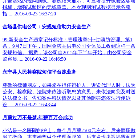
井盖基站的现网测试。测试结果显示，可显著提升试验区各项
指标，增强试验区的无线覆盖。本次现网测试数据显示各项
指......2016-09-23 16:37:20
金塔县供电公司：安规短信助力安全生产
99.新安全生产违章记分标准：管理违章(十七)消防管理。第1
条，9月7日下午，国网金塔县供电公司全体员工收到这样一条
安规短信。 据悉，该公司自2015年下半年开始，由公司安全
监察质......2016-09-22 16:46:50
永宁县人民检察院短信平台跑业务
尊敬的律师朋友，如果您在担任辩护人、诉讼代理人时，认为
公安、检察院、法院未依法听取您的意见、未依法向您及时送
达法律文书、告知案件移送情况以及其他阻碍您依法行使诉
讼......2016-09-22 16:43:44
月薪过万不是梦,年薪百万会成功
小洁是一名医院的护士，每个月月薪2500元左右。后来辞职做
起了微商。本来她想做个代理面膜的，后来发现央视揭露面膜