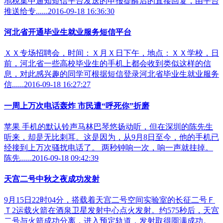
地税集中通知短信平台发送的申报提醒后的直接回复，由平台
推送给专......2016-09-18 16:36:30
河北省开通毕业生就业服务短信平台
ＸＸ专场招聘会，时间：Ｘ月Ｘ日下午，地点：ＸＸ学校，日
前，河北省一些高校毕业生的手机上都会收到类似这样的信
息，对此感兴趣的同学可根据短信登录河北省毕业生就业服务
信......2016-09-18 16:27:27
一周上万次电话轰炸 市民遭“呼死你”折磨
苹果 手机的默认铃声马林巴琴悠扬动听，但在深圳的陈先生
听来，却是无比刺耳。这是因为，从9月8日至今，他的手机已
经接到上万次骚扰电话了。 两秒钟响一次，响一声就挂掉。
陈先......2016-09-18 09:42:39
天宫二号中秋之夜成功发射
9月15日22时04分，搭载着天宫二号空间实验室的长征二号Ｆ
Ｔ2运载火箭在酒泉卫星发射中心点火发射。约575秒后，天宫
二号与火箭成功分离，进入预定轨道，发射取得圆满成功。