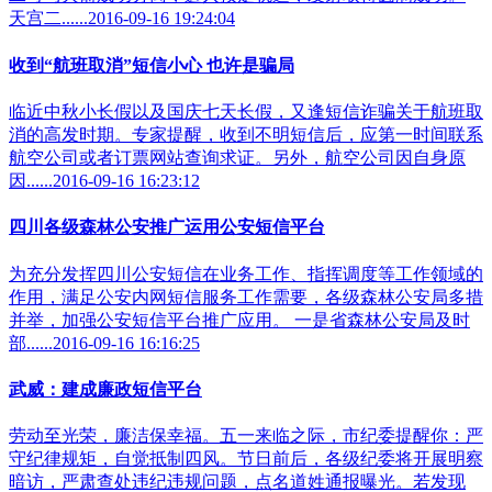
天宫二......2016-09-16 19:24:04
收到“航班取消”短信小心 也许是骗局
临近中秋小长假以及国庆七天长假，又逢短信诈骗关于航班取
消的高发时期。专家提醒，收到不明短信后，应第一时间联系
航空公司或者订票网站查询求证。另外，航空公司因自身原
因......2016-09-16 16:23:12
四川各级森林公安推广运用公安短信平台
为充分发挥四川公安短信在业务工作、指挥调度等工作领域的
作用，满足公安内网短信服务工作需要，各级森林公安局多措
并举，加强公安短信平台推广应用。 一是省森林公安局及时
部......2016-09-16 16:16:25
武威：建成廉政短信平台
劳动至光荣，廉洁保幸福。五一来临之际，市纪委提醒你：严
守纪律规矩，自觉抵制四风。节日前后，各级纪委将开展明察
暗访，严肃查处违纪违规问题，点名道姓通报曝光。若发现