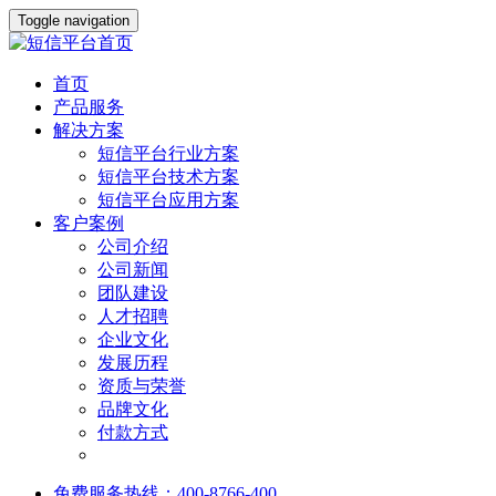
Toggle navigation
首页
产品服务
解决方案
短信平台行业方案
短信平台技术方案
短信平台应用方案
客户案例
公司介绍
公司新闻
团队建设
人才招聘
企业文化
发展历程
资质与荣誉
品牌文化
付款方式
免费服务热线：400-8766-400