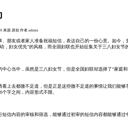
动
:20 来源:原创 作者:admin
、朋友或者家人准备祝福短信，表达自己的一份心意。如今，
幼，妇女优先”的风格，而全国妇联也开始征集关于三八妇女节
中心当中，虽然是三八妇女节，但是全国妇联却选择了“家庭和
看上去都微不足道，但是正是这些微不足道的事情让我们能够
70个字之间，内容形式不限。
行短信内容的审核和筛选，能够通过初审的短信内容都能够通过