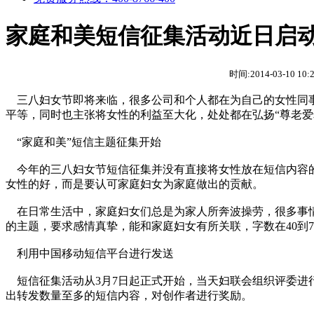
家庭和美短信征集活动近日启
时间:2014-03-10 10
三八妇女节即将来临，很多公司和个人都在为自己的女性同事
平等，同时也主张将女性的利益至大化，处处都在弘扬“尊老爱
“家庭和美”短信主题征集开始
今年的三八妇女节短信征集并没有直接将女性放在短信内容的
女性的好，而是要认可家庭妇女为家庭做出的贡献。
在日常生活中，家庭妇女们总是为家人所奔波操劳，很多事情
的主题，要求感情真挚，能和家庭妇女有所关联，字数在40到
利用中国移动短信平台进行发送
短信征集活动从3月7日起正式开始，当天妇联会组织评委进
出转发数量至多的短信内容，对创作者进行奖励。