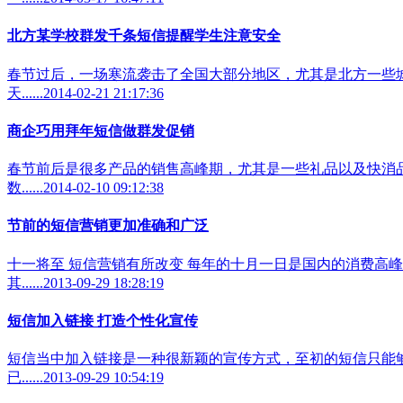
北方某学校群发千条短信提醒学生注意安全
春节过后，一场寒流袭击了全国大部分地区，尤其是北方一些
天......2014-02-21 21:17:36
商企巧用拜年短信做群发促销
春节前后是很多产品的销售高峰期，尤其是一些礼品以及快消
数......2014-02-10 09:12:38
节前的短信营销更加准确和广泛
十一将至 短信营销有所改变 每年的十月一日是国内的消费高
其......2013-09-29 18:28:19
短信加入链接 打造个性化宣传
短信当中加入链接是一种很新颖的宣传方式，至初的短信只能
已......2013-09-29 10:54:19