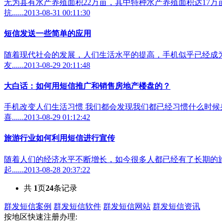
无为县有水产养殖面积22万亩，其中特种水产养殖面积达17
抗......2013-08-31 00:11:30
短信发送一些简单的应用
随着现代社会的发展，人们生活水平的提高，手机似乎已经成
友......2013-08-29 20:11:48
大白话：如何用短信推广和销售房地产楼盘的？
手机改变人们生活习惯 我们都会发现我们都已经习惯什么时
喜......2013-08-29 01:12:42
旅游行业如何利用短信进行宣传
随着人们的经济水平不断增长，如今很多人都已经有了长期的
起......2013-08-28 20:37:22
共
1
页
24
条记录
群发短信案例
群发短信软件
群发短信网站
群发短信资讯
按地区快速注册办理: