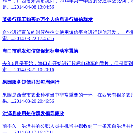
昨日，广西省来宾市统计了2014年第一季度的交通事故比例
是......2014-04-08 13:04:56
某银行职工购买47万个人信息进行短信群发
企业进行宣传的时候往往会使用短信平台进行短信群发，一些
审......2014-03-22 17:45:55
海口市群发短信督促超标电动车置换
去年6月份开始，海口市开始进行超标电动车的置换，但是直
市......2014-03-21 10:20:16
果园服务短信群发每周例行
果园是西安市农业种植当中非常重要的一环，在西安有很多农
果......2014-03-20 20:46:56
洪泽县使用短信群发倡导廉政
前不久，洪泽县的公职人员手机当中都收到了一条来自洪泽县
一......2014-03-17 16:47:11