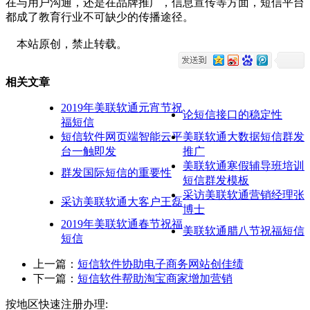
在与用户沟通，还是在品牌推广，信息宣传等方面，短信平台
都成了教育行业不可缺少的传播途径。
本站原创，禁止转载。
相关文章
2019年美联软通元宵节祝
论短信接口的稳定性
福短信
短信软件网页端智能云平
美联软通大数据短信群发
台一触即发
推广
美联软通寒假辅导班培训
群发国际短信的重要性
短信群发模板
采访美联软通营销经理张
采访美联软通大客户王磊
博士
2019年美联软通春节祝福
美联软通腊八节祝福短信
短信
上一篇：
短信软件协助电子商务网站创佳绩
下一篇：
短信软件帮助淘宝商家增加营销
按地区快速注册办理: