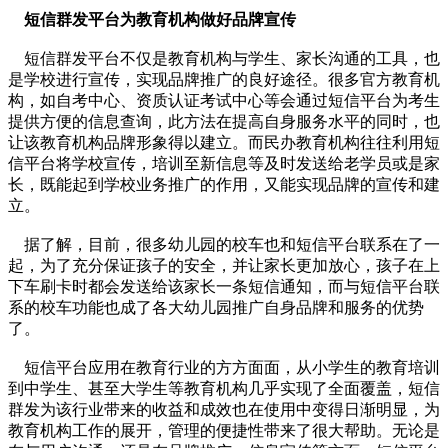
短信群发平台为教育机构做好品牌宣传
短信群发平台不仅是教育机构与学生、家长沟通的工具，也
是学校进行宣传，实现品牌推广的良好途径。很多官方教育机
构，如自考中心、资质认证考试中心等会通过短信平台为考生
提供方便的信息查询，此方法在提高自身服务水平的同时，也
让该教育机构品牌形象得以建立。而民办教育机构往往利用短
信平台将学校宣传，培训至新信息等及时发送给老学员或是家
长，既能起到学校业务推广的作用，又能实现品牌的宣传和建
立。
据了解，目前，很多幼儿园的校车也和短信平台联系在了一
起，为了充分保证孩子的安全，并让家长更加放心，孩子在上
下车刷卡时都会发送给该家长一条短信通知，而与短信平台联
系的校车功能也成了各大幼儿园推广自身品牌和服务的优势
了。
短信平台应用在教育行业的方方面面，从小学生的教育培训
到中学生、甚至大学生等教育机构几乎实现了全面覆盖，短信
群发为该行业带来的收益和成效也在使用中变得日渐明显，为
教育机构工作的展开，管理的便捷性带来了很大帮助。无论是