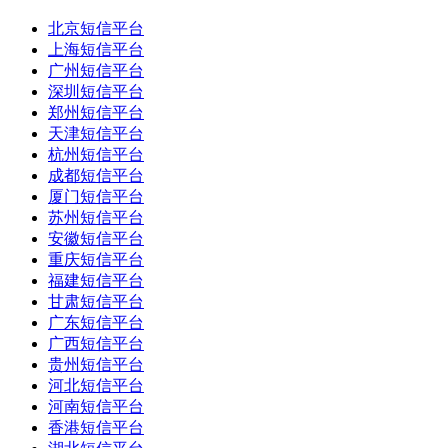
北京短信平台
上海短信平台
广州短信平台
深圳短信平台
郑州短信平台
天津短信平台
杭州短信平台
成都短信平台
厦门短信平台
苏州短信平台
安徽短信平台
重庆短信平台
福建短信平台
甘肃短信平台
广东短信平台
广西短信平台
贵州短信平台
河北短信平台
河南短信平台
香港短信平台