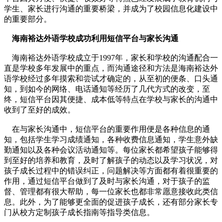
学生、家长进行沟通的重要桥梁，并成为了校园信息化建设中
的重要部分。
海南裕达外语学校成功利用短信平台与家长沟通
海南裕达外语学校成立于1997年，家长和学校的沟通配合一
直是学校多年发展中的重点，而沟通途径和方法是海南裕达外
语学校经过多年摸索和尝试才确定的，从至初的便条、口头通
知，到如今的网络、电话通知等经历了几代方式的改变，至
终，短信平台因其便捷、成本低等特点在学校与家长的沟通中
收到了至好的成效。
在与家长沟通中，短信平台的重要作用便是各种信息的通
知，包括学生学习成绩通知，各种收费信息通知，学生意外缺
勤通知以及各种会议活动通知等。每位家长都希望孩子能够得
到至好的培养和教育，及时了解孩子的动态以及学习状况，对
孩子成长过程中的错误纠正，问题解决等方面都有着很重要的
作用，通过短信平台做到了及时与家长沟通，对于孩子的监
督、管理都有很大帮助，每一位家长也都非常愿意接收此类信
息。此外，为了能够更全面的促进孩子成长，还有部分家长专
门从校方定制孩子成长指南等指导类信息。