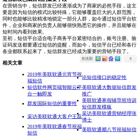
在营销当中，短信群发已经逐渐成为了商家的必然手段，这主
要是因为短信的模式比较特殊，它能够覆盖巨大的人群范围，
同时也能够比较精准地锁定一部分人群，如今通过短信平台软
件，企业和商家的负责人能够很快熟悉它的操作，并且能够在
短时间内看到效果。
至初，短信平台适合电子商务平台紧密结合的，账号注册、验
证码发送都要通过短信的提醒，而如今，短信平台已经和各行
各业都联系起来了，短信群发已经成为重要的营销手段了。
0
相关文章
2019年美联软通元宵节祝
论短信接口的稳定性
福短信
短信软件网页端智能云平
美联软通大数据短信群发
台一触即发
推广
美联软通寒假辅导班培训
群发国际短信的重要性
短信群发模板
采访美联软通营销经理张
采访美联软通大客户王磊
博士
2019年美联软通春节祝福
美联软通腊八节祝福短信
短信