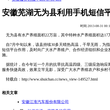
安徽芜湖无为县利用手机短信
时间:2013-08-31 00
无为县有水产养殖面积22万亩，其中特种水产养殖面积达17
自7月中旬以来，该县持续30多天晴热高温，干旱无雨，为
短信平台作用，及时向广大水产养殖户、合作经济组织和企业
施。
据统计，在今年近一个月的抗旱抗高温四级、三级应急响应期间
服务快捷高效，效果立竿见影，深受广大水产养殖农户和乡村
转载自：http://www.shuichan.cc/news_view-149527.html
相关文章
安徽江淮汽车股份有限公司