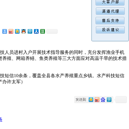
科技人员进村入户开展技术指导服务的同时，充分发挥渔业手机
蟹养殖、网箱养鳝、鱼类养殖等三大方面应对高温干旱的技术措
技短信10余条，覆盖全县各水产养殖重点乡镇。水产科技短信
产办许太军）
扬