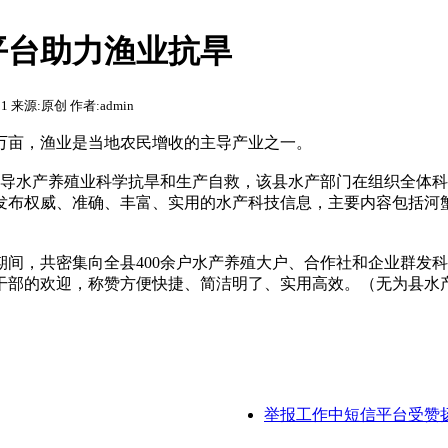
平台助力渔业抗旱
:11 来源:原创 作者:admin
万亩，渔业是当地农民增收的主导产业之一。
指导水产养殖业科学抗旱和生产自救，该县水产部门在组织全体
发布权威、准确、丰富、实用的水产科技信息，主要内容包括河
，共密集向全县400余户水产养殖大户、合作社和企业群发科
干部的欢迎，称赞方便快捷、简洁明了、实用高效。（无为县水
举报工作中短信平台受赞