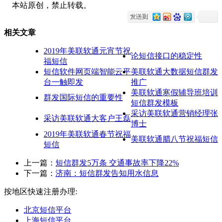
本站原创，禁止转载。
相关文章
2019年美联软通元宵节祝
论短信接口的稳定性
福短信
短信软件网页端智能云平
美联软通大数据短信群发
台一触即发
推广
美联软通寒假辅导班培训
群发国际短信的重要性
短信群发模板
采访美联软通营销经理张
采访美联软通大客户王磊
博士
2019年美联软通春节祝福
美联软通腊八节祝福短信
短信
上一篇：
短信群发5万条 交通事故率下降22%
下一篇：
济南：短信群发告知用水信息
按地区快速注册办理:
北京短信平台
上海短信平台