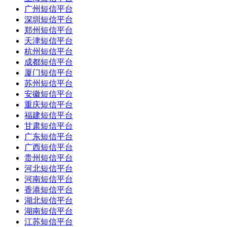
广州短信平台
深圳短信平台
郑州短信平台
天津短信平台
杭州短信平台
成都短信平台
厦门短信平台
苏州短信平台
安徽短信平台
重庆短信平台
福建短信平台
甘肃短信平台
广东短信平台
广西短信平台
贵州短信平台
河北短信平台
河南短信平台
香港短信平台
湖北短信平台
湖南短信平台
江苏短信平台