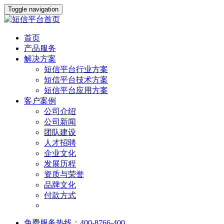
Toggle navigation
首页
产品服务
解决方案
短信平台行业方案
短信平台技术方案
短信平台应用方案
客户案例
公司介绍
公司新闻
团队建设
人才招聘
企业文化
发展历程
资质与荣誉
品牌文化
付款方式
免费服务热线：400-8766-400