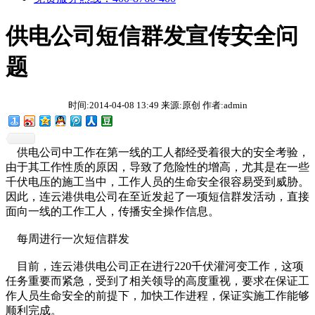
供电公司短信群发宣传安全问
题
时间:2014-04-08 13:49 来源:原创 作者:admin
供电公司中工作在第一线的工人都经受着很大的安全考验，
由于其工作性质的原因，导致了危险性的增高，尤其是在一些
千伏电压的施工当中，工作人员的生命安全很容易受到威胁。
因此，连云港供电公司在至近发起了一项短信群发活动，直接
面向一线的工作工人，传播安全操作信息。
每周进行一次短信群发
目前，连云港供电公司正在进行220千伏灌河变工作，这项
任务重要而紧急，受到了相关领导的高度重视，要求在保证工
作人员生命安全的前提下，加快工作进程，保证实施工作能够
顺利完成。