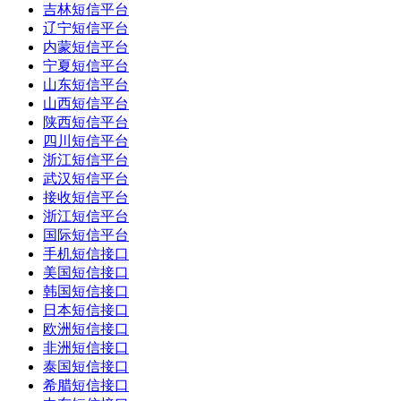
吉林短信平台
辽宁短信平台
内蒙短信平台
宁夏短信平台
山东短信平台
山西短信平台
陕西短信平台
四川短信平台
浙江短信平台
武汉短信平台
接收短信平台
浙江短信平台
国际短信平台
手机短信接口
美国短信接口
韩国短信接口
日本短信接口
欧洲短信接口
非洲短信接口
泰国短信接口
希腊短信接口