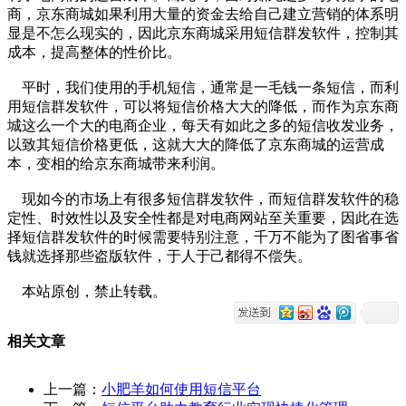
商，京东商城如果利用大量的资金去给自己建立营销的体系明
显是不怎么现实的，因此京东商城采用短信群发软件，控制其
成本，提高整体的性价比。
平时，我们使用的手机短信，通常是一毛钱一条短信，而利
用短信群发软件，可以将短信价格大大的降低，而作为京东商
城这么一个大的电商企业，每天有如此之多的短信收发业务，
以致其短信价格更低，这就大大的降低了京东商城的运营成
本，变相的给京东商城带来利润。
现如今的市场上有很多短信群发软件，而短信群发软件的稳
定性、时效性以及安全性都是对电商网站至关重要，因此在选
择短信群发软件的时候需要特别注意，千万不能为了图省事省
钱就选择那些盗版软件，于人于己都得不偿失。
本站原创，禁止转载。
相关文章
上一篇：
小肥羊如何使用短信平台