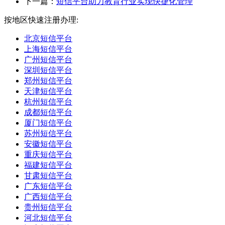
下一篇：
短信平台助力教育行业实现快捷化管理
按地区快速注册办理:
北京短信平台
上海短信平台
广州短信平台
深圳短信平台
郑州短信平台
天津短信平台
杭州短信平台
成都短信平台
厦门短信平台
苏州短信平台
安徽短信平台
重庆短信平台
福建短信平台
甘肃短信平台
广东短信平台
广西短信平台
贵州短信平台
河北短信平台