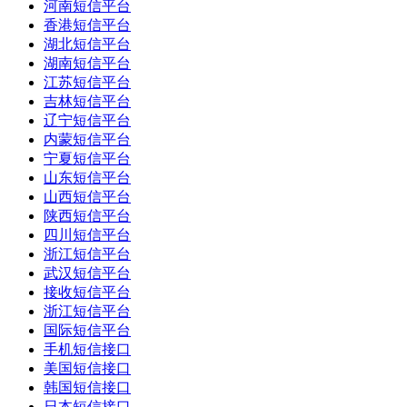
河南短信平台
香港短信平台
湖北短信平台
湖南短信平台
江苏短信平台
吉林短信平台
辽宁短信平台
内蒙短信平台
宁夏短信平台
山东短信平台
山西短信平台
陕西短信平台
四川短信平台
浙江短信平台
武汉短信平台
接收短信平台
浙江短信平台
国际短信平台
手机短信接口
美国短信接口
韩国短信接口
日本短信接口