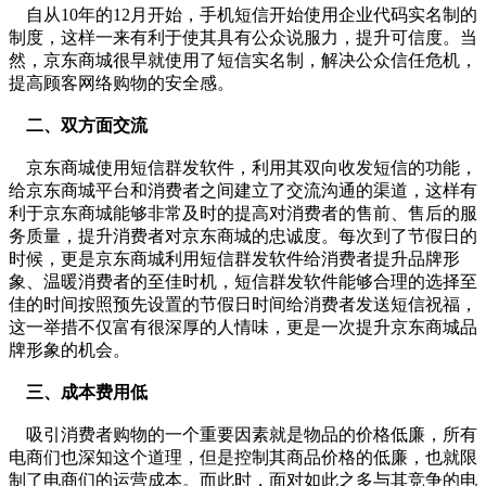
自从10年的12月开始，手机短信开始使用企业代码实名制的
制度，这样一来有利于使其具有公众说服力，提升可信度。当
然，京东商城很早就使用了短信实名制，解决公众信任危机，
提高顾客网络购物的安全感。
二、双方面交流
京东商城使用短信群发软件，利用其双向收发短信的功能，
给京东商城平台和消费者之间建立了交流沟通的渠道，这样有
利于京东商城能够非常及时的提高对消费者的售前、售后的服
务质量，提升消费者对京东商城的忠诚度。每次到了节假日的
时候，更是京东商城利用短信群发软件给消费者提升品牌形
象、温暖消费者的至佳时机，短信群发软件能够合理的选择至
佳的时间按照预先设置的节假日时间给消费者发送短信祝福，
这一举措不仅富有很深厚的人情味，更是一次提升京东商城品
牌形象的机会。
三、成本费用低
吸引消费者购物的一个重要因素就是物品的价格低廉，所有
电商们也深知这个道理，但是控制其商品价格的低廉，也就限
制了电商们的运营成本。而此时，面对如此之多与其竞争的电