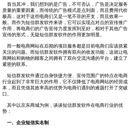
首当其冲，我们想到的是广告，不可否认，广告是决定服务
质量的重要因素，而传统的广告模式是点到面，而且费用代价
极高，这对于这些电商们又是一笔不菲的开支，而且效果一
般。而作为短信群发软件来讲，它可以实现点对点的宣传推广
作用，将电商们的广告宣传力度发挥到至好，相对于其他广告
宣传的形式，无疑短信群发软件的作用更加明显。
而一般电商网站在后期的项目服务都是目前电商们应该抓紧
关注的问题。而短信群发软件拥有双向的收发功能，这就让电
商网站和购物的顾客之间拥有了双向交流沟通的平台，建立了
紧密的联系。
短信群发软件通过自身快捷方便、宣传范围广的特点在电商
行业起到了非常巨大的作用，它不仅降低了电商网站的经营成
本，而且凭借其效率高的优势为电商们遇到的难题打开了突破
口。
其中以京东商城为例，谈谈短信群发软件在电商行业的优
势：
一、企业短信实名制