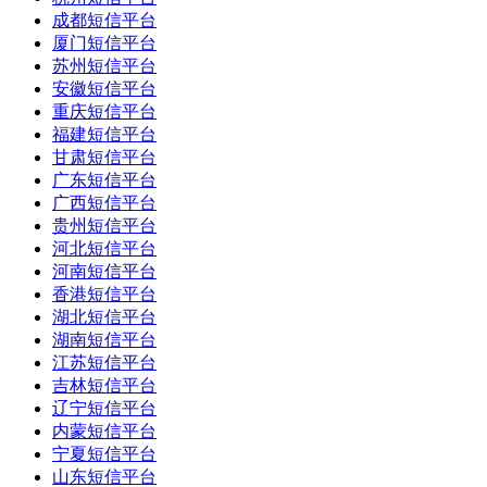
成都短信平台
厦门短信平台
苏州短信平台
安徽短信平台
重庆短信平台
福建短信平台
甘肃短信平台
广东短信平台
广西短信平台
贵州短信平台
河北短信平台
河南短信平台
香港短信平台
湖北短信平台
湖南短信平台
江苏短信平台
吉林短信平台
辽宁短信平台
内蒙短信平台
宁夏短信平台
山东短信平台