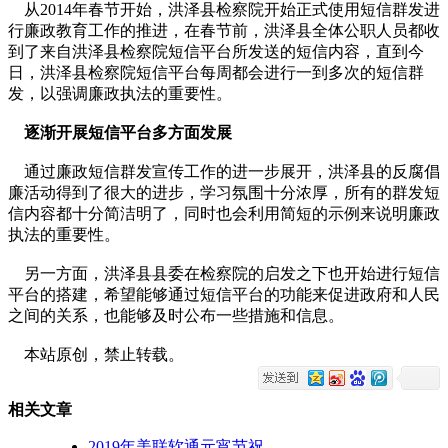
从2014年春节开始，洪泽县检察院开始正式使用短信群发进
行廉政教育工作的推进，在春节前，洪泽县全体公职人员都收
到了来自洪泽县检察院短信平台所发送的短信内容，直到今
日，洪泽县检察院短信平台每周都会进行一到多次的短信群
发，以强调廉政执法的重要性。
逐渐开展短信平台多方面发展
通过廉政短信群发宣传工作的进一步展开，洪泽县的反腐倡
廉活动得到了很大的进步，学习氛围十分浓厚，所有的群发短
信内容都十分简洁明了，同时也会利用简短的示例来说明廉政
执法的重要性。
另一方面，洪泽县县委在检察院的启发之下也开始进行短信
平台的搭建，希望能够通过短信平台的功能来促进政府和人民
之间的关系，也能够及时公布一些措施和信息。
本站原创，禁止转载。
相关文章
2019年美联软通元宵节祝