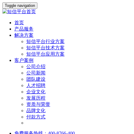
Toggle navigation
首页
产品服务
解决方案
短信平台行业方案
短信平台技术方案
短信平台应用方案
客户案例
公司介绍
公司新闻
团队建设
人才招聘
企业文化
发展历程
资质与荣誉
品牌文化
付款方式
免费服务热线：400-8766-400