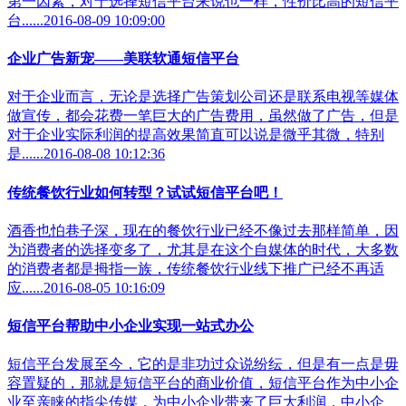
第一因素，对于选择短信平台来说也一样，性价比高的短信平
台......2016-08-09 10:09:00
企业广告新宠——美联软通短信平台
对于企业而言，无论是选择广告策划公司还是联系电视等媒体
做宣传，都会花费一笔巨大的广告费用，虽然做了广告，但是
对于企业实际利润的提高效果简直可以说是微乎其微，特别
是......2016-08-08 10:12:36
传统餐饮行业如何转型？试试短信平台吧！
酒香也怕巷子深，现在的餐饮行业已经不像过去那样简单，因
为消费者的选择变多了，尤其是在这个自媒体的时代，大多数
的消费者都是拇指一族，传统餐饮行业线下推广已经不再适
应......2016-08-05 10:16:09
短信平台帮助中小企业实现一站式办公
短信平台发展至今，它的是非功过众说纷纭，但是有一点是毋
容置疑的，那就是短信平台的商业价值，短信平台作为中小企
业至亲睐的指尖传媒，为中小企业带来了巨大利润，中小企