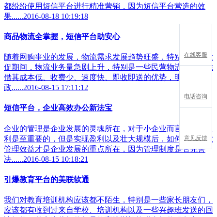
都纷纷使用短信平台进行精准营销，因为短信平台营造的效
果......2016-08-18 10:19:18
商品物流全掌握，短信平台助安心
在线客服
随着网购事业的发展，物流需求发展趋势旺盛，特别是淘宝大
促期间，物流业务量急剧上升，特别是一些民营物流企业，凭
借其成本低、收费少、速度快、即收即送的优势，明显比邮
政......2016-08-15 17:11:12
电话咨询
短信平台，企业高效办公新法宝
企业的管理是企业发展的灵魂所在，对于小企业而言，也许盈
意见反馈
利是至重要的，但是实现盈利以及壮大规模后，如何提升企业
管理效益才是企业发展的重点所在，因为管理制度是否完善
决......2016-08-15 10:18:21
引爆教育平台的美联软通
我们对教育培训机构应该都不陌生，特别是一些家长朋友们，
应该都有收到过来自学校、培训机构以及一些兴趣班发送的回