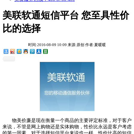
美联软通短信平台 您至具性价
比的选择
时间:2016-08-09 10:09 来源:原创 作者:夏暖暖
物美价廉是现在衡量一个商品的主要评定标准，对于客户
来说，不管是网上购物还是实体购物，性价比永远是客户考虑
的第一因素，对于选择短信平台来说也一样，性价比高的短信