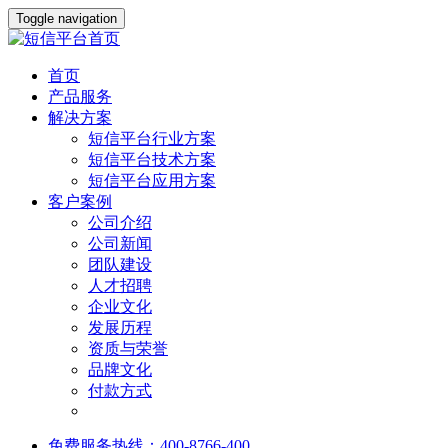
Toggle navigation
首页
产品服务
解决方案
短信平台行业方案
短信平台技术方案
短信平台应用方案
客户案例
公司介绍
公司新闻
团队建设
人才招聘
企业文化
发展历程
资质与荣誉
品牌文化
付款方式
免费服务热线：400-8766-400