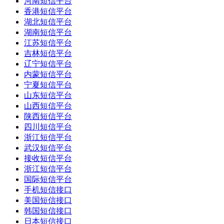
河南短信平台
香港短信平台
湖北短信平台
湖南短信平台
江苏短信平台
吉林短信平台
辽宁短信平台
内蒙短信平台
宁夏短信平台
山东短信平台
山西短信平台
陕西短信平台
四川短信平台
浙江短信平台
武汉短信平台
接收短信平台
浙江短信平台
国际短信平台
手机短信接口
美国短信接口
韩国短信接口
日本短信接口