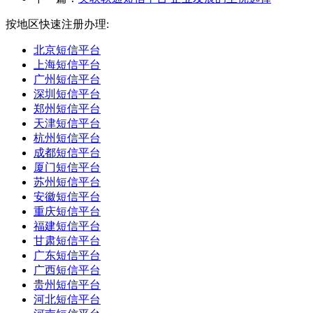
按地区快速注册办理:
北京短信平台
上海短信平台
广州短信平台
深圳短信平台
郑州短信平台
天津短信平台
杭州短信平台
成都短信平台
厦门短信平台
苏州短信平台
安徽短信平台
重庆短信平台
福建短信平台
甘肃短信平台
广东短信平台
广西短信平台
贵州短信平台
河北短信平台