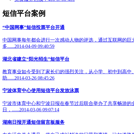
短信平台案例
“中国网事”短信投票平台开通
中国网事每年都会进行一次感动人物的评选，通过互联网的巨大
多......2014-04-09 09:40:59
湖北省建立“阳光招生”短信平台
教育事业如今受到了家长们的强烈关注，从小学、初中到高中
助......2014-03-26 08:45:26
宁波体育中心使用短信平台发放泳票
宁波市体育中心和宁波日报在春节过后联合举办了共享畅游的
日，......2014-03-06 09:07:14
湖南日报开通短信留言板服务