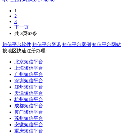
1
2
3
下一页
共
3
页
67
条
短信平台软件
短信平台资讯
短信平台案例
短信平台网站
按地区快速注册办理:
北京短信平台
上海短信平台
广州短信平台
深圳短信平台
郑州短信平台
天津短信平台
杭州短信平台
成都短信平台
厦门短信平台
苏州短信平台
安徽短信平台
重庆短信平台