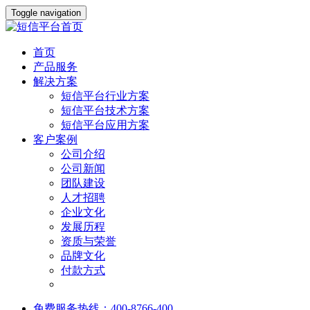
Toggle navigation
首页
产品服务
解决方案
短信平台行业方案
短信平台技术方案
短信平台应用方案
客户案例
公司介绍
公司新闻
团队建设
人才招聘
企业文化
发展历程
资质与荣誉
品牌文化
付款方式
免费服务热线：400-8766-400