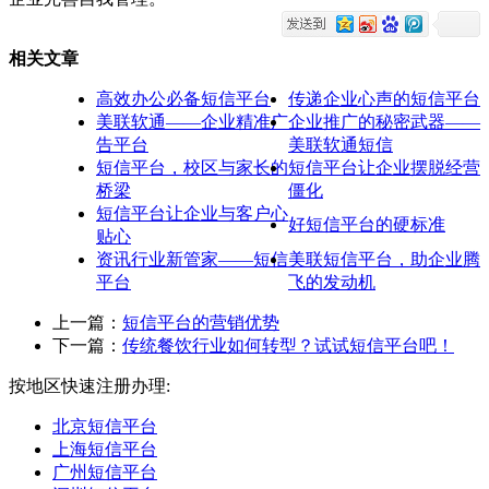
相关文章
高效办公必备短信平台
传递企业心声的短信平台
美联软通——企业精准广
企业推广的秘密武器——
告平台
美联软通短信
短信平台，校区与家长的
短信平台让企业摆脱经营
桥梁
僵化
短信平台让企业与客户心
好短信平台的硬标准
贴心
资讯行业新管家——短信
美联短信平台，助企业腾
平台
飞的发动机
上一篇：
短信平台的营销优势
下一篇：
传统餐饮行业如何转型？试试短信平台吧！
按地区快速注册办理:
北京短信平台
上海短信平台
广州短信平台