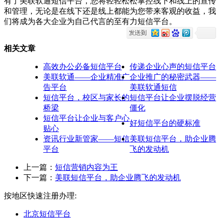
有了美联软通短信平台，您将轻轻松松掌控线下和线上的宣传
和管理，无论是在线下还是线上都能为您带来客观的收益，我
们将成为各大企业为自己代言的至有力短信平台。
相关文章
高效办公必备短信平台
传递企业心声的短信平台
美联软通——企业精准广
企业推广的秘密武器——
告平台
美联软通短信
短信平台，校区与家长的
短信平台让企业摆脱经营
桥梁
僵化
短信平台让企业与客户心
好短信平台的硬标准
贴心
资讯行业新管家——短信
美联短信平台，助企业腾
平台
飞的发动机
上一篇：
短信营销内容为王
下一篇：
美联短信平台，助企业腾飞的发动机
按地区快速注册办理:
北京短信平台