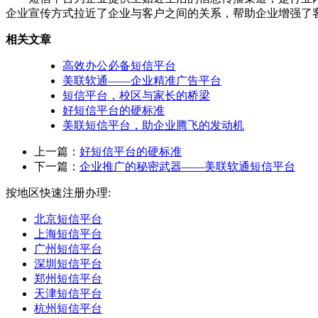
企业宣传方式拉近了企业与客户之间的关系，帮助企业增强了
相关文章
高效办公必备短信平台
美联软通——企业精准广告平台
短信平台，校区与家长的桥梁
好短信平台的硬标准
美联短信平台，助企业腾飞的发动机
上一篇：
好短信平台的硬标准
下一篇：
企业推广的秘密武器——美联软通短信平台
按地区快速注册办理:
北京短信平台
上海短信平台
广州短信平台
深圳短信平台
郑州短信平台
天津短信平台
杭州短信平台