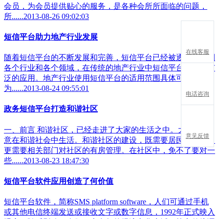
会员，为会员提供贴心的服务，是各种会所所面临的问题，
所......2013-08-26 09:02:03
短信平台助力地产行业发展
在线客服
随着短信平台的不断发展和完善，短信平台已经被逐渐应用到
各个行业和各个领域，在传统的地产行业中短信平台得到了广
泛的应用。地产行业使用短信平台的适用范围具体可以表现
为......2013-08-24 09:55:01
电话咨询
政务短信平台打造和谐社区
一、前言 和谐社区，已经走进了大家的生活之中。大家都愿
意见反馈
意在和谐社会中生活。和谐社区的建设，既需要居民的配合，
更需要相关部门对社区的有房管理。在社区中，免不了要对一
些......2013-08-23 18:47:30
短信平台软件应用创造了何价值
短信平台软件，简称SMS platform software，人们可通过手机
或其他电信终端发送或接收文字或数字信息，1992年正式映入