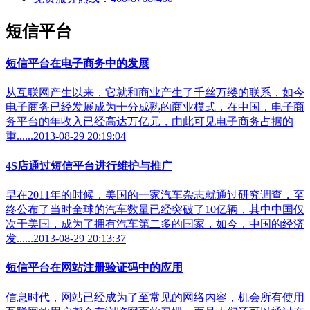
短信平台
短信平台在电子商务中的发展
从互联网产生以来，它就和商业产生了千丝万缕的联系，如今
电子商务已经发展成为十分成熟的商业模式，在中国，电子商
务平台的年收入已经高达万亿元，由此可见电子商务占据的
重......2013-08-29 20:19:04
4S店通过短信平台进行维护与推广
早在2011年的时候，美国的一家汽车杂志就通过研究调查，至
终公布了当时全球的汽车数量已经突破了10亿辆，其中中国仅
次于美国，成为了拥有汽车第二多的国家，如今，中国的经济
发......2013-08-29 20:13:37
短信平台在网站注册验证码中的应用
信息时代，网站已经成为了至常见的网络内容，机会所有使用