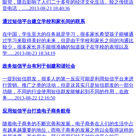
眼帘，随后影响了人们二十多年的经济文化生活。较之传统语
音电话，......2013-08-23 18:40:36
通过短信平台建立学校和家长间的联系
在中国，学生至大的任务就是学习，很多家长希望孩子能够通
过学习来取得美好的未来，但是由于学校和家长之间的沟通比
较少，很多家长并不能很准确的知道孩子在学校的表现以及
学......2013-08-23 18:34:19
政务短信平台有利于创建和谐社会
一提到短信群发，很多人的第一反应可能是利用短信平台来进
行营销、推广之类的活动，但是这其实只是短信群发的一部分
功能，不同的行业使用短信群发能够起到不同的作用，在政
务......2013-08-22 12:16:50
应用短信平台打造电子商务航母
随着电子商务的不断完善和发展，电子商务在人们的生活中占
有越来越重要的地位，而电子商务的发展之所以会取得这样的