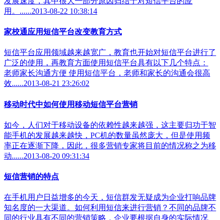
发展速度，其中很大一部分原因归结于对短信平台的应
用。......2013-08-22 10:38:14
家校通应用短信平台改变教育方式
短信平台应用领域越来越宽广，教育也开始对短信平台进行了
广泛的使用，再教育方面使用短信平台具有以下几个特点：
老师家长沟通方便 使用短信平台，老师和家长的沟通会很高
效......2013-08-21 23:26:02
移动时代中如何使用移动短信平台营销
如今，人们对于移动设备的依赖性越来越强，这主要归功于智
能手机的发展越来越快，PC机的数量虽然庞大，但是使用频
率正在逐渐下降，因此，很多营销专家将目前的情况称之为移
动......2013-08-20 09:31:34
短信营销的特点
在手机用户日益增多的今天，短信群发无疑成为企业打响品牌
知名度的一大渠道。如何利用短信来进行营销？不同的品牌不
同的行业具有不同的营销策略，企业要根据自身的实际情况