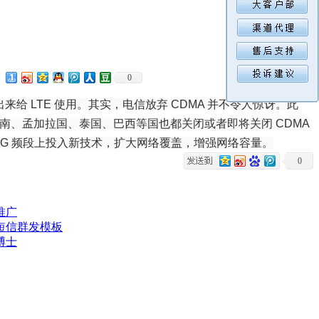
0
被腾出来给 LTE 使用。其实，电信放弃 CDMA 并不令人惊讶。此
南、孟加拉国、泰国、巴西等国也都关闭或者即将关闭 CDMA
2G 频段上投入新技术，扩大网络覆盖，增强网络容量。
0
推广
短信群发模板
博士