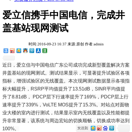
爱立信携手中国电信，完成井
盖基站现网测试
时间:2016-09-23 16:37 来源:原创 作者:admin
近日，爱立信与中国电信广东公司成功完成新型覆盖解决方案
井盖基站的现网测试。测试结果显示，可显著提升试验区各项
指标，增强试验区的无线覆盖。本次现网测试数据显示各项指
标大幅提升，RSRP平均值提升了13.51dB，SINR平均值提
升了8.81dB， PDCP层下行速率提升了169%，PDCP层上行
速率提升了339%，VoLTE MOS提升了15.3%。对站点对面物
业大楼的室内进行测试，结果显示室内无线覆盖以及性能都提
升非常显著，该系统与周边宏站的切换顺畅，切换成功率达到
100%。