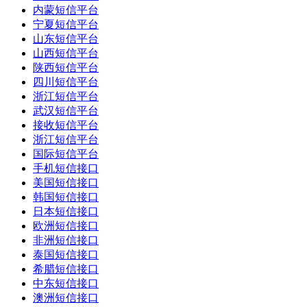
内蒙短信平台
宁夏短信平台
山东短信平台
山西短信平台
陕西短信平台
四川短信平台
浙江短信平台
武汉短信平台
接收短信平台
浙江短信平台
国际短信平台
手机短信接口
美国短信接口
韩国短信接口
日本短信接口
欧洲短信接口
非洲短信接口
泰国短信接口
希腊短信接口
中东短信接口
澳洲短信接口