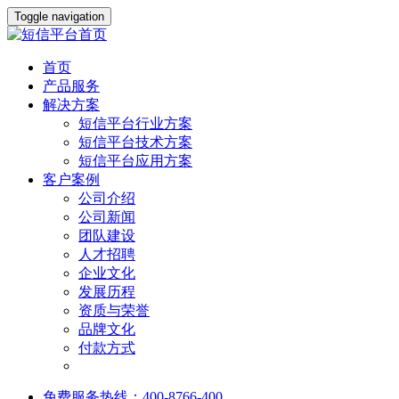
Toggle navigation
首页
产品服务
解决方案
短信平台行业方案
短信平台技术方案
短信平台应用方案
客户案例
公司介绍
公司新闻
团队建设
人才招聘
企业文化
发展历程
资质与荣誉
品牌文化
付款方式
免费服务热线：400-8766-400