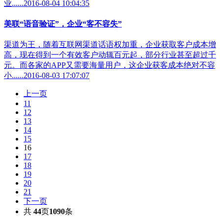
业......2016-08-04 10:04:35
美联“语音验证”，企业“客不容失”
渠道为王，随着互联网渠道话语权加重，企业获取客户成本增
高，现在得到一个有效客户动辄百元起，部分行业甚至超过千
元。而各家的APP又需要海量用户，这企业获客成本绝对不容
小......2016-08-03 17:07:07
上一页
11
12
13
14
15
16
17
18
19
20
21
下一页
共
44
页
1090
条