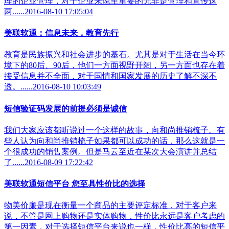
理的企业管理，对于企业来说至重要的无非是管理和宣传这
两......2016-08-10 17:05:04
美联软通：信息未来，教育先行
教育是民族振兴和社会进步的基石。尤其是对于生活在当今环
境下的80后、90后，他们一方面视野开阔，另一方面也存在着
接受信息并不全面，对于国情和国家发展的历史了解不深不
透。......2016-08-10 10:03:49
短信验证码发展的前提必须是诚信
我们大家应该都听说过一个这样的故事，向和尚推销梳子。有
些人认为向和尚推销梳子如果都可以成功的话，那么这就是一
个很成功的销售案例。但是马云至近在某次大会演讲并总结
了......2016-08-09 17:22:42
美联软通短信平台 您至具性价比的选择
物美价廉是现在衡量一个商品的主要评定标准，对于客户来
说，不管是网上购物还是实体购物，性价比永远是客户考虑的
第一因素，对于选择短信平台来说也一样，性价比高的短信平