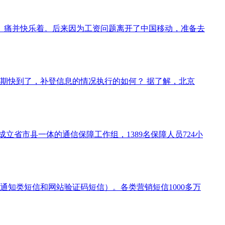
班。痛并快乐着。后来因为工资问题离开了中国移动，准备去
期快到了，补登信息的情况执行的如何？ 据了解，北京
省市县一体的通信保障工作组，1389名保障人员724小
通知类短信和网站验证码短信）。各类营销短信1000多万