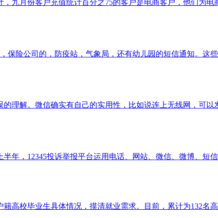
统计，九月份客户充值统计百分之75的客户是电商客户，他们为
行的，保险公司的，防疫站，气象局，还有幼儿园的短信通知。这
误的理解。微信确实有自己的实用性，比如说连上无线网，可以
半年，12345投诉举报平台运用电话、网站、微信、微博、短
籍高校毕业生具体情况，摸清就业需求。目前，累计为132名高