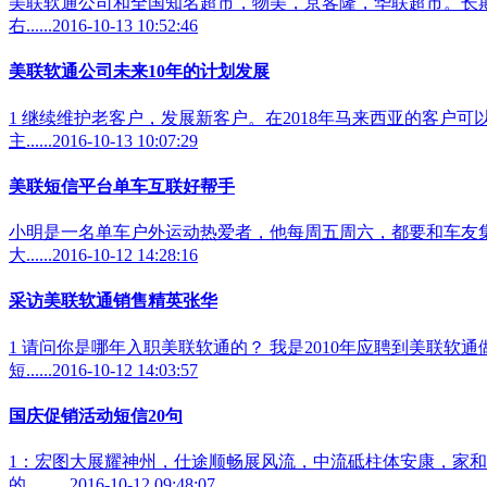
美联软通公司和全国知名超市，物美，京客隆，华联超市。长期合
右......2016-10-13 10:52:46
美联软通公司未来10年的计划发展
1 继续维护老客户，发展新客户。在2018年马来西亚的客户可
主......2016-10-13 10:07:29
美联短信平台单车互联好帮手
小明是一名单车户外运动热爱者，他每周五周六，都要和车友集
大......2016-10-12 14:28:16
采访美联软通销售精英张华
1 请问你是哪年入职美联软通的？ 我是2010年应聘到美联软
短......2016-10-12 14:03:57
国庆促销活动短信20句
1：宏图大展耀神州，仕途顺畅展风流，中流砥柱体安康，家和
的，......2016-10-12 09:48:07