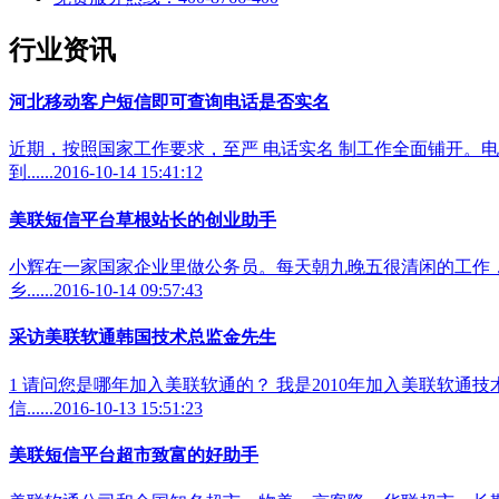
行业资讯
河北移动客户短信即可查询电话是否实名
近期，按照国家工作要求，至严 电话实名 制工作全面铺开。电
到......2016-10-14 15:41:12
美联短信平台草根站长的创业助手
小辉在一家国家企业里做公务员。每天朝九晚五很清闲的工作
乡......2016-10-14 09:57:43
采访美联软通韩国技术总监金先生
1 请问您是哪年加入美联软通的？ 我是2010年加入美联软
信......2016-10-13 15:51:23
美联短信平台超市致富的好助手