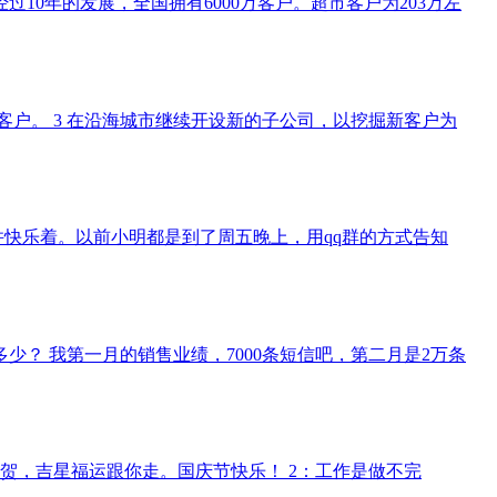
0年的发展，全国拥有6000万客户。超市客户为203万左
台客户。 3 在沿海城市继续开设新的子公司，以挖掘新客户为
并快乐着。以前小明都是到了周五晚上，用qq群的方式告知
多少？ 我第一月的销售业绩，7000条短信吧，第二月是2万条
贺，吉星福运跟你走。国庆节快乐！ 2：工作是做不完