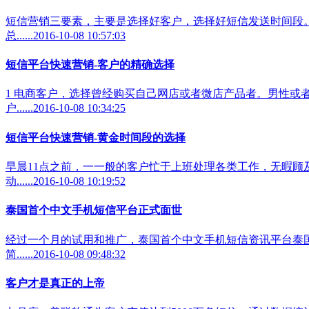
短信营销三要素，主要是选择好客户，选择好短信发送时间段
总......2016-10-08 10:57:03
短信平台快速营销-客户的精确选择
1 电商客户，选择曾经购买自己网店或者微店产品者。男性或者
户......2016-10-08 10:34:25
短信平台快速营销-黄金时间段的选择
早晨11点之前，一一般的客户忙于上班处理各类工作，无暇顾
动......2016-10-08 10:19:52
泰国首个中文手机短信平台正式面世
经过一个月的试用和推广，泰国首个中文手机短信资讯平台泰国
简......2016-10-08 09:48:32
客户才是真正的上帝