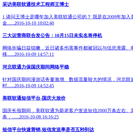
采访美联软通技术工程师王博士
1 请问王博士是哪年加入美联软通公司的？ 我是在2009
金......2016-10-10 10:02:40
三大运营商联合发公告：10月15日未实名将停机
网络诈骗日益猖獗，近日诸多伤害事件都被冠以与信息泄露、
移......2016-10-09 14:57:11
河北联通力保国庆期间网络平稳
针对国庆期间漫游话务量激增、数据流量较大的情况，河北联通
时......2016-10-09 14:52:45
美联软通短信平台-国庆大放价
国庆长假期间，美联软通为新老客户发送短信2000万条左右。
条，......2016-10-08 16:16:25
短信平台快速营销-短信发送率是否五秒到达