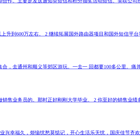
作。主要是发送通知类短信和积分抽奖活动短信。美联公司经过1
以上升到600万左右。 2 继续拓展国外路由器项目和国外短信平
合，去通州和顺义等郊区游玩。一去一 回都要100多公里。痛
通做销售业务员的。那时正好刚刚大学毕业。 2 你至好的销售业绩
业兴幸福久，烦恼忧愁莫惦记，开心生活乐无忧，国庆佳节齐欢