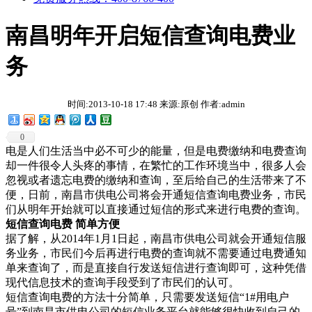
南昌明年开启短信查询电费业
务
时间:2013-10-18 17:48 来源:原创 作者:admin
0
电是人们生活当中必不可少的能量，但是电费缴纳和电费查询
却一件很令人头疼的事情，在繁忙的工作环境当中，很多人会
忽视或者遗忘电费的缴纳和查询，至后给自己的生活带来了不
便，日前，南昌市供电公司将会开通短信查询电费业务，市民
们从明年开始就可以直接通过短信的形式来进行电费的查询。
短信查询电费
简单方便
据了解，从2014年1月1日起，南昌市供电公司就会开通短信服
务业务，市民们今后再进行电费的查询就不需要通过电费通知
单来查询了，而是直接自行发送短信进行查询即可，这种凭借
现代信息技术的查询手段受到了市民们的认可。
短信查询电费的方法十分简单，只需要发送短信“1#用电户
号”到南昌市供电公司的短信业务平台就能够很快收到自己的