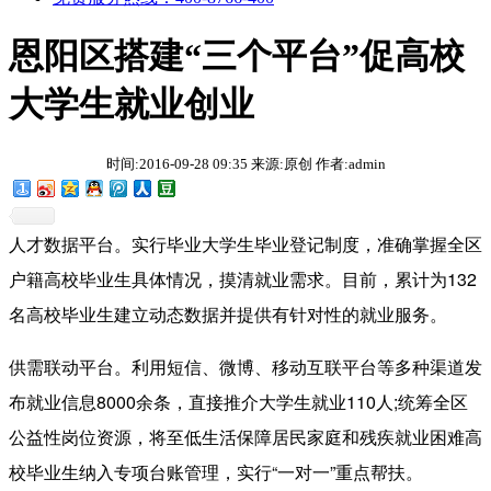
恩阳区搭建“三个平台”促高校
大学生就业创业
时间:2016-09-28 09:35 来源:原创 作者:admin
人才数据平台。实行毕业大学生毕业登记制度，准确掌握全区
户籍高校毕业生具体情况，摸清就业需求。目前，累计为132
名高校毕业生建立动态数据并提供有针对性的就业服务。
供需联动平台。利用短信、微博、移动互联平台等多种渠道发
布就业信息8000余条，直接推介大学生就业110人;统筹全区
公益性岗位资源，将至低生活保障居民家庭和残疾就业困难高
校毕业生纳入专项台账管理，实行“一对一”重点帮扶。