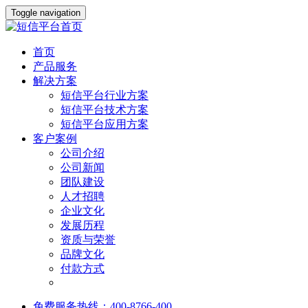
Toggle navigation
首页
产品服务
解决方案
短信平台行业方案
短信平台技术方案
短信平台应用方案
客户案例
公司介绍
公司新闻
团队建设
人才招聘
企业文化
发展历程
资质与荣誉
品牌文化
付款方式
免费服务热线：400-8766-400