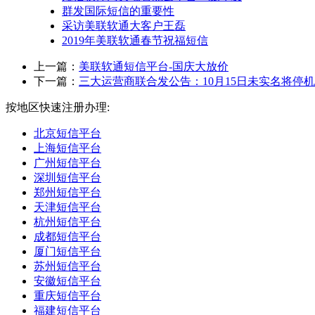
群发国际短信的重要性
采访美联软通大客户王磊
2019年美联软通春节祝福短信
上一篇：
美联软通短信平台-国庆大放价
下一篇：
三大运营商联合发公告：10月15日未实名将停机
按地区快速注册办理:
北京短信平台
上海短信平台
广州短信平台
深圳短信平台
郑州短信平台
天津短信平台
杭州短信平台
成都短信平台
厦门短信平台
苏州短信平台
安徽短信平台
重庆短信平台
福建短信平台