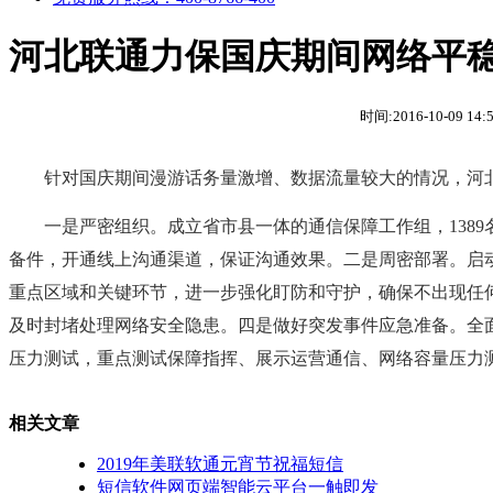
河北联通力保国庆期间网络平
时间:2016-10-09 14
针对国庆期间漫游话务量激增、数据流量较大的情况，河
一是严密组织。成立省市县一体的通信保障工作组，138
备件，开通线上沟通渠道，保证沟通效果。二是周密部署。启
重点区域和关键环节，进一步强化盯防和守护，确保不出现任
及时封堵处理网络安全隐患。四是做好突发事件应急准备。全
压力测试，重点测试保障指挥、展示运营通信、网络容量压力
相关文章
2019年美联软通元宵节祝福短信
短信软件网页端智能云平台一触即发