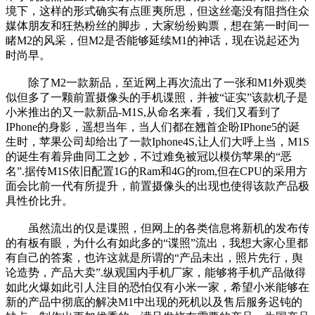
境下，这样的形式确实有点匪夷所思，但这丝毫没有阻挡住众
媒体朋友和狂热粉丝的脚步，大家纷纷购票，想在第一时间一
睹M2的风采，但M2是否能够延续M1的神话，现在说起还为
时尚早。
除了M2一款新品，至近网上再次流出了一张和M1外观类
似但多了一颗前置摄像头的手机谍照，并被“证实”该款机子是
小米推出的又一款新品-M1S,从命名来看，我们又看到了
IPhone的身影，遥想当年，当人们都在翘首企盼IPhone5的诞
生时，苹果公司却给出了一款Iphone4S,让人们大呼上当，M1S
的诞生有着异曲同工之妙，不过难免被冠以模仿苹果的“恶
名”.据传M1S依旧配置1G的Ram和4G的rom,但在CPU的采用方
面会比前一代有所提升，前置摄像头的出现也使得该款产品极
具性价比升。
虽然流出的仅是谍照，但网上的各类信息将新机的发布传
的有板有眼，为什么有如此多的“谍照”流出，我想大家心里都
有自己的答案，也许这就是所谓的“产品未出，照片先行，舆
论造势，产品大卖”.纵观国内手机厂家，能够将手机产品做得
如此火爆如此引人注目的恐怕仅有小米一家，希望小米能够在
新的产品中彻底的解决M1中出现的死机以及售后服务迟钝的