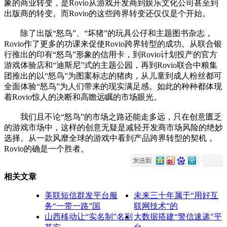
象的商业转变，是Rovio从游戏开发商到娱乐文化公司甚至到
出版商的转变。而Rovio的这些跨界转变还仅仅是个开始。
除了出版“怒鸟”、“坏猪”的玩具公仔和主题图书杂志，
Rovio作了更多的功课来促使Rovio跨界转型的成功。从联合银
行推出的印有“怒鸟”形象的信用卡，到Rovio计划投产的官方
游戏体验店和“迪斯尼”式的主题公园，再到Rovio联合中粮集
团推出的以“怒鸟”为图案标志的猪肉，从儿童到成人粉丝都可
全面体验“怒鸟”为人们带来的现实满足感。如此的种种都体现
着Rovio惊人的决断和高瞻远瞩的市场眼光。
我们且不论“怒鸟”的市场之路还能走多远，只在创意匮乏
的游戏市场中，这样的创意无疑是减轻开发商市场风险的绝妙
选择。从一款风靡全球的游戏中看到产品跨界转型的契机，
Rovio的确是一个胜者。
相关文章
美联短信群发平台服
未来三十年属于“用好互
务“一带一路”国
联网技术”的
山西移动让“实名制”名副
大数据搭建“警信速递”平