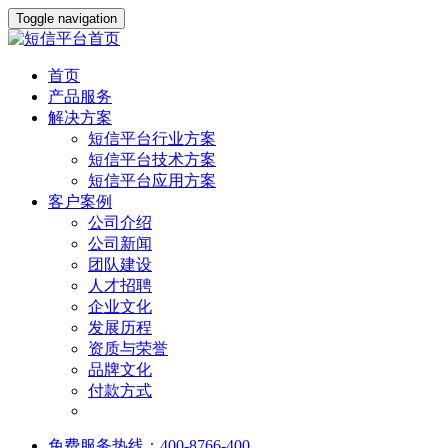
Toggle navigation
首页
产品服务
解决方案
短信平台行业方案
短信平台技术方案
短信平台应用方案
客户案例
公司介绍
公司新闻
团队建设
人才招聘
企业文化
发展历程
资质与荣誉
品牌文化
付款方式
免费服务热线：400-8766-400