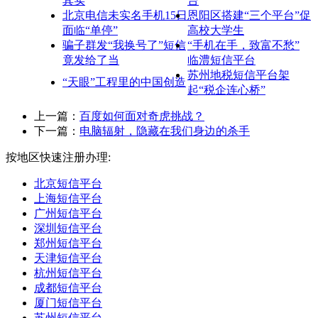
其实
台
北京电信未实名手机15日
恩阳区搭建“三个平台”促
面临“单停”
高校大学生
骗子群发“我换号了”短信
“手机在手，致富不愁”
竟发给了当
临澧短信平台
苏州地税短信平台架
“天眼”工程里的中国创造
起“税企连心桥”
上一篇：
百度如何面对奇虎挑战？
下一篇：
电脑辐射，隐藏在我们身边的杀手
按地区快速注册办理:
北京短信平台
上海短信平台
广州短信平台
深圳短信平台
郑州短信平台
天津短信平台
杭州短信平台
成都短信平台
厦门短信平台
苏州短信平台