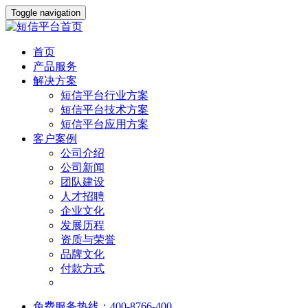
Toggle navigation
首页
产品服务
解决方案
短信平台行业方案
短信平台技术方案
短信平台应用方案
客户案例
公司介绍
公司新闻
团队建设
人才招聘
企业文化
发展历程
资质与荣誉
品牌文化
付款方式
免费服务热线：400-8766-400