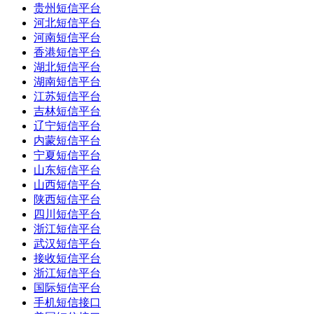
贵州短信平台
河北短信平台
河南短信平台
香港短信平台
湖北短信平台
湖南短信平台
江苏短信平台
吉林短信平台
辽宁短信平台
内蒙短信平台
宁夏短信平台
山东短信平台
山西短信平台
陕西短信平台
四川短信平台
浙江短信平台
武汉短信平台
接收短信平台
浙江短信平台
国际短信平台
手机短信接口