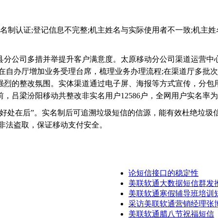
认证;登记信息不完整;机主姓名与实际使用者不一致;机主姓
分公司多措并举提升客户满意度。太原移动分公司渠道运营中心
在自办厅增加业务受理台席，梳理业务办理流程;在渠道厅多批
强烈的整改氛围。实体渠道通过电子屏、海报等方式宣传，分包
梁汾阳移动共整改非实名用户12586户，全网用户实名率为96
处在后”。实名制后可追溯垃圾短信的信源，能有效杜绝垃圾信
非法盗取，保证移动支付安全。
论短信接口的稳定性
美联软通大数据短信群发
美联软通寒假辅导班培训
采访美联软通营销经理张
美联软通腊八节祝福短信