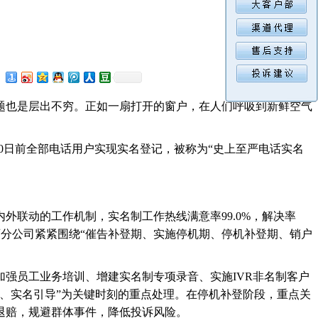
也是层出不穷。正如一扇打开的窗户，在人们呼吸到新鲜空气
30日前全部电话用户实现实名登记，被称为“史上至严电话实名
联动的工作机制，实名制工作热线满意率99.0%，解决率
西分公司紧紧围绕“催告补登期、实施停机期、停机补登期、销户
强员工业务培训、增建实名制专项录音、实施IVR非名制客户
、实名引导”为关键时刻的重点处理。在停机补登阶段，重点关
退赔，规避群体事件，降低投诉风险。