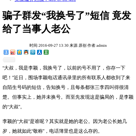
骗子群发“我换号了”短信 竟发
给了当事人老公
时间:2016-09-27 13:30 来源:原创 作者:admin
“大叔，我是李颖，我换号了，以前的号不用了，你存一下
吧！”近日，围场李颖电话通讯录里的所有联系人都收到了来
自陌生号码的短信，告知换号，且每条都张三李四叫得很清
楚。但事实上，她并未换号。而至先发现这是骗局的，是李颖
的“大叔”。
李颖的“大叔”是谁呢？其实就是她的老公。因为老公长她几
岁，她就如此“敬称”，电话簿里也是这么存的。