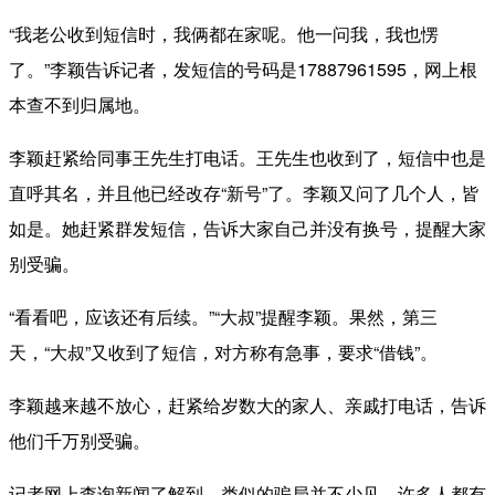
“我老公收到短信时，我俩都在家呢。他一问我，我也愣
了。”李颖告诉记者，发短信的号码是17887961595，网上根
本查不到归属地。
李颖赶紧给同事王先生打电话。王先生也收到了，短信中也是
直呼其名，并且他已经改存“新号”了。李颖又问了几个人，皆
如是。她赶紧群发短信，告诉大家自己并没有换号，提醒大家
别受骗。
“看看吧，应该还有后续。”“大叔”提醒李颖。果然，第三
天，“大叔”又收到了短信，对方称有急事，要求“借钱”。
李颖越来越不放心，赶紧给岁数大的家人、亲戚打电话，告诉
他们千万别受骗。
记者网上查询新闻了解到，类似的骗局并不少见。许多人都有