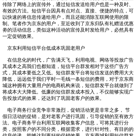
传除了网络上的宣传外，通过短信发送给用户也是一种及时、
有效的方法。短信平台因具有点对点、直接、便捷的特点，可
以快速的将信息传递给用户，而且还能消除互联网使用的限
制。笔者作为京东的用户，至近收到了京东归队有礼赠送优惠
劵的活动信息，类似这种活动的宣传及时发给用户，必然具有
一定促销效果。
京东利用短信平台低成本巩固老用户
在信息化的时代，广告满天飞，利用电视、网络等投放广告
其成本之高我们也都知道，短信平台群发相对于这些广告方
式，其成本要低之又低。短信群发平台将短信发送的费用大大
降低，远远低于我们平时一毛钱一条短信的费用，对于京东商
城这种拥有大量用户的电商机构来说，短信群发平台就做到了
将成本大大降低。低廉的短信群发成本投入，不仅能够实现广
告投放式的效果，还达到了巩固老客户的效果。
电子商务行业竞争非常激烈，促销活动更是非常之多， 节
假日活动的促销，是对老客户进行巩固，引导促销的至有效方
法。电子商务平台利用互联网收集客户信息，可将其进行分
类，按照客户的不同分类，根据需求，进行针对性、有目的的
信息传递，能够达到更好的促销效果，京东商城利用短信群发