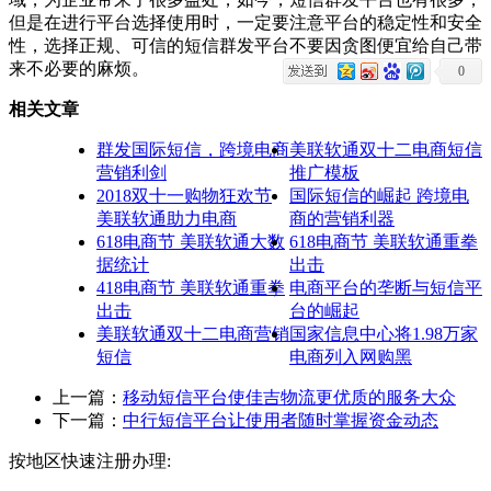
但是在进行平台选择使用时，一定要注意平台的稳定性和安全
性，选择正规、可信的短信群发平台不要因贪图便宜给自己带
来不必要的麻烦。
0
相关文章
群发国际短信，跨境电商
美联软通双十二电商短信
营销利剑
推广模板
2018双十一购物狂欢节
国际短信的崛起 跨境电
美联软通助力电商
商的营销利器
618电商节 美联软通大数
618电商节 美联软通重拳
据统计
出击
418电商节 美联软通重拳
电商平台的垄断与短信平
出击
台的崛起
美联软通双十二电商营销
国家信息中心将1.98万家
短信
电商列入网购黑
上一篇：
移动短信平台使佳吉物流更优质的服务大众
下一篇：
中行短信平台让使用者随时掌握资金动态
按地区快速注册办理: