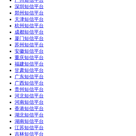
广州短信平台
深圳短信平台
郑州短信平台
天津短信平台
杭州短信平台
成都短信平台
厦门短信平台
苏州短信平台
安徽短信平台
重庆短信平台
福建短信平台
甘肃短信平台
广东短信平台
广西短信平台
贵州短信平台
河北短信平台
河南短信平台
香港短信平台
湖北短信平台
湖南短信平台
江苏短信平台
吉林短信平台