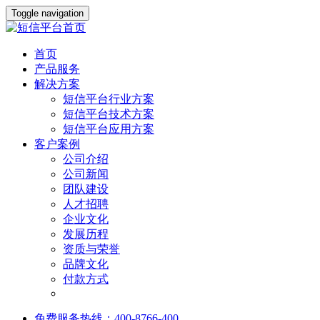
Toggle navigation
首页
产品服务
解决方案
短信平台行业方案
短信平台技术方案
短信平台应用方案
客户案例
公司介绍
公司新闻
团队建设
人才招聘
企业文化
发展历程
资质与荣誉
品牌文化
付款方式
免费服务热线：400-8766-400