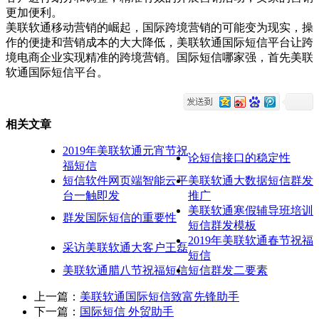
更加便利。
美联软通移动营销的崛起，国际跨境营销的可能变为现实，操
作的便捷和营销成本的大大降低，美联软通国际短信平台让跨
境电商企业实现精
准的跨境营销。国际短信哪家强，首先美联
软通国际短信平台。
相关文章
2019年美联软通元宵节祝
论短信接口的稳定性
福短信
短信软件网页端智能云平
美联软通大数据短信群发
台一触即发
推广
美联软通寒假辅导班培训
群发国际短信的重要性
短信群发模板
2019年美联软通春节祝福
采访美联软通大客户王磊
短信
美联软通腊八节祝福短信
短信群发二要素
上一篇：
美联软通国际短信致富先锋助手
下一篇：
国际短信 外贸助手