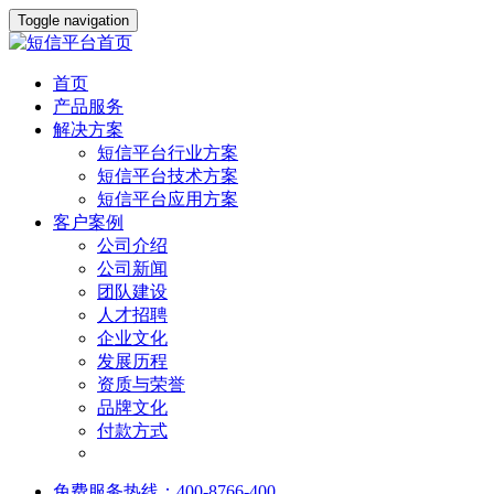
Toggle navigation
首页
产品服务
解决方案
短信平台行业方案
短信平台技术方案
短信平台应用方案
客户案例
公司介绍
公司新闻
团队建设
人才招聘
企业文化
发展历程
资质与荣誉
品牌文化
付款方式
免费服务热线：400-8766-400