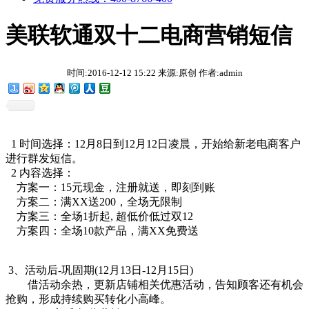
美联软通双十二电商营销短信
时间:2016-12-12 15:22 来源:原创 作者:admin
1 时间选择：12月8日到12月12日凌晨，开始给新老电商客户
进行群发短信。
2 内容选择：
方案一：15元现金，注册就送，即刻到账
方案二：满XX送200，全场无限制
方案三：全场1折起, 超低价低过双12
方案四：全场10款产品，满XX免费送
3、活动后-巩固期(12月13日-12月15日)
借活动余热，更新店铺相关优惠活动，告知顾客还有机会
抢购，形成持续购买转化小高峰。