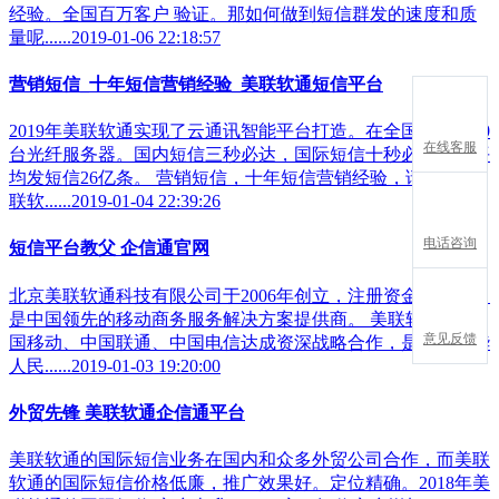
经验。全国百万客户 验证。那如何做到短信群发的速度和质
量呢......2019-01-06 22:18:57
营销短信_十年短信营销经验_美联软通短信平台
2019年美联软通实现了云通讯智能平台打造。在全国拥有5200
在线客服
台光纤服务器。国内短信三秒必达，国际短信十秒必达！日平
均发短信26亿条。 营销短信，十年短信营销经验，请选择美
联软......2019-01-04 22:39:26
电话咨询
短信平台教父 企信通官网
北京美联软通科技有限公司于2006年创立，注册资金1000万，
是中国领先的移动商务服务解决方案提供商。 美联软通与中
意见反馈
国移动、中国联通、中国电信达成资深战略合作，是经《中华
人民......2019-01-03 19:20:00
外贸先锋 美联软通企信通平台
美联软通的国际短信业务在国内和众多外贸公司合作，而美联
软通的国际短信价格低廉，推广效果好。定位精确。2018年美