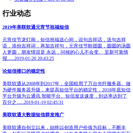
行业动态
2019年美联软通元宵节祝福短信
元宵佳节龙灯闹，短信祝福送心间，说句吉祥话，送句吉祥
语，添份吉祥词，再加吉祥句，元宵佳节盼团圆，圆圆的汤圆
人更圆，朋友情谊是 永远，问候的心儿不会变。 至新可靠情
报......2019-01-20 20:43:25
论短信接口的稳定性
美联软通从2008年到2017年，全国租用了万台光纤服务器。做
为硬件服务器升级，来提高短信平台的稳定性，2018年底短信
平台升级为云通讯 智能平台。短信发送速度，到达率达到了
百分之......2019-01-19 02:45:31
美联软通大数据短信群发推广
美联软通自创立以来，始终以创造用户价值为目标，不断丰