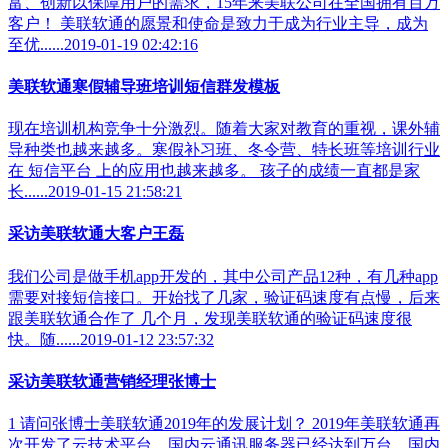
富、创新以保障用户的需求，15年来美联公司在全国拥有百万
客户！ 美联软通的愿景和使命是致力于成为行业主导，成为
至优......2019-01-19 02:42:16
美联软通寒假辅导班培训短信群发模板
现在培训机构竞争十分激烈。随着大家对教育的重视，课外辅
导种类也越来越多。寒假补习班、冬令营、特长班等培训行业
在 短信平台 上的应用也越来越多。 孩子的成绩一直都是家
长......2019-01-15 21:58:21
采访美联软通大客户王磊
我们公司是做手机app开发的，其中公司产品12种，有几种app
需要对接短信接口。开始找了几家，验证码速度有点慢，后来
跟美联软通合作了 几个月，发现美联软通的验证码速度很
快。随......2019-01-12 23:57:32
采访美联软通营销经理张博士
1 请问张博士美联软通2019年的发展计划？ 2019年美联软通再
次开发了云技术平台，国内云通讯服务器已经达到万台，国内