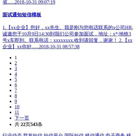
省......2018-10-31 09:07:19
面试通知短信模板
1.【xx企业】您好，xx先生。我是刚与您电话联系的x公司HR,
诚邀您于10月9日14:30到我们公司参加面试，地址：x*;地铁3
号x车即到。联系电话：xxxxxxxx.收到请回复，谢谢！ 2.【xx
企业】xx你好......2018-10-31 08:57:38
1
2
3
4
5
6
7
8
9
10
11
下一页
共
22
页
543
条
行业动态
群发短信
短信平台
国际短信
移动通信
电子商务
移