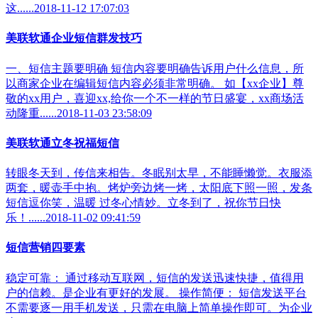
这......2018-11-12 17:07:03
美联软通企业短信群发技巧
一、短信主题要明确 短信内容要明确告诉用户什么信息，所
以商家企业在编辑短信内容必须非常明确。 如【xx企业】尊
敬的xx用户，喜迎xx,给你一个不一样的节日盛宴，xx商场活
动隆重......2018-11-03 23:58:09
美联软通立冬祝福短信
转眼冬天到，传信来相告。冬眠别太早，不能睡懒觉。衣服添
两套，暖壶手中抱。烤炉旁边烤一烤，太阳底下照一照，发条
短信逗你笑，温暖 过冬心情妙。立冬到了，祝你节日快
乐！......2018-11-02 09:41:59
短信营销四要素
稳定可靠： 通过移动互联网，短信的发送迅速快捷，值得用
户的信赖。是企业有更好的发展。 操作简便： 短信发送平台
不需要逐一用手机发送，只需在电脑上简单操作即可。为企业