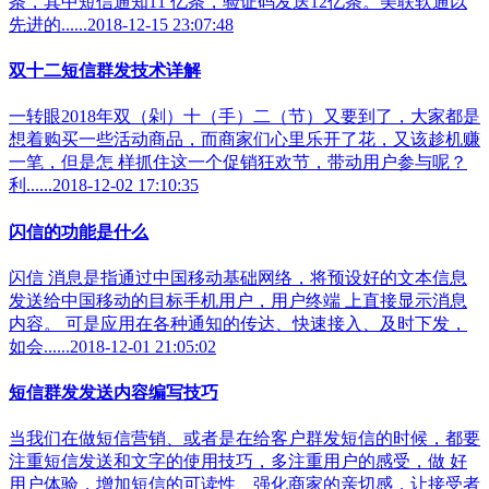
条，其中短信通知11 亿条，验证码发送12亿条。美联软通以
先进的......2018-12-15 23:07:48
双十二短信群发技术详解
一转眼2018年双（剁）十（手）二（节）又要到了，大家都是
想着购买一些活动商品，而商家们心里乐开了花，又该趁机赚
一笔，但是怎 样抓住这一个促销狂欢节，带动用户参与呢？
利......2018-12-02 17:10:35
闪信的功能是什么
闪信 消息是指通过中国移动基础网络，将预设好的文本信息
发送给中国移动的目标手机用户，用户终端 上直接显示消息
内容。 可是应用在各种通知的传达、快速接入、及时下发，
如会......2018-12-01 21:05:02
短信群发发送内容编写技巧
当我们在做短信营销、或者是在给客户群发短信的时候，都要
注重短信发送和文字的使用技巧，多注重用户的感受，做 好
用户体验，增加短信的可读性、强化商家的亲切感，让接受者