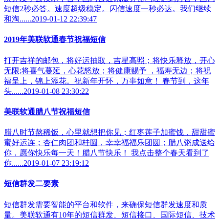
短信2秒必答。速度超级稳定。闪信速度一秒必达。我们继续
和淘......2019-01-12 22:39:47
2019年美联软通春节祝福短信
打开吉祥的邮包，将好运抽取，吉星高照；将快乐释放，开心
无限;将喜气蔓延，心花怒放；将健康赐予 ，福寿无边；将祝
福呈上，锦上添花。祝新年开怀，万事如意！ 春节到，这年
头......2019-01-08 23:30:22
美联软通腊八节祝福短信
腊八时节熬稀饭，心里就想把你见；红枣莲子加蜜饯，甜甜蜜
蜜好运连；杏仁肉团和桂圆，幸幸福福乐团圆；腊八粥成送给
你，愿你快乐每一天！腊八节快乐！ 我点击整个春天看到了
你......2019-01-07 23:19:12
短信群发二要素
短信群发需要智能的平台和软件，来确保短信群发速度和质
量。美联软通有10年的短信群发、短信接口、国际短信、技术