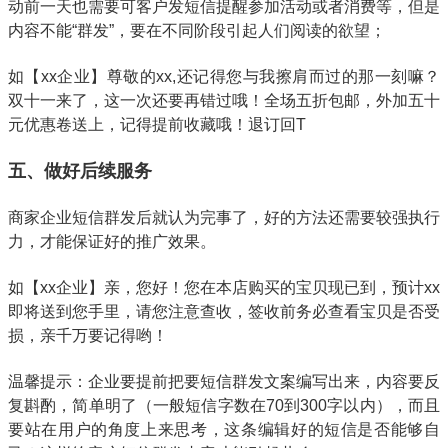
动前一天也需要可客户发短信提醒参加活动或者消费等，但是
内容不能“群发”，要在不同阶段引起人们阅读的欲望；
如【xx企业】尊敬的xx,还记得您与我擦肩而过的那一刻嘛？
双十一来了，这一次还要再错过哦！全场五折包邮，外加五十
元优惠卷送上，记得提前收藏哦！退订回T
五、做好后续服务
商家企业短信群发后就认为完事了，好的方法还需要较强执行
力，才能保证好的推广效果。
如【xx企业】亲，您好！您在本店购买的宝贝现已到，预计xx
即将送到您手里，请您注意查收，签收前务必查看宝贝是否受
损，亲千万要记得哟！
温馨提示：企业要提前把要短信群发文案编写出来，内容要反
复斟酌，简单明了（一般短信字数在70到300字以内），而且
要站在用户的角度上来思考，这条编辑好的短信是否能够自