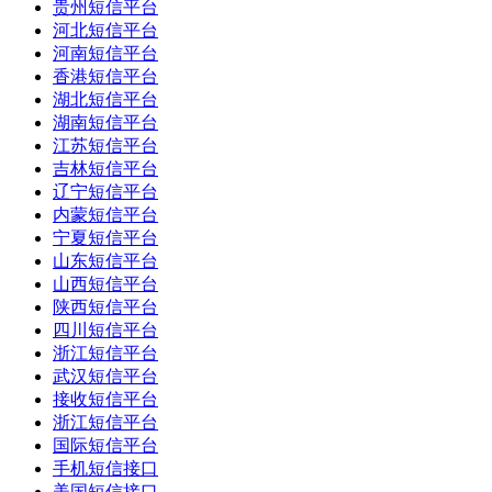
贵州短信平台
河北短信平台
河南短信平台
香港短信平台
湖北短信平台
湖南短信平台
江苏短信平台
吉林短信平台
辽宁短信平台
内蒙短信平台
宁夏短信平台
山东短信平台
山西短信平台
陕西短信平台
四川短信平台
浙江短信平台
武汉短信平台
接收短信平台
浙江短信平台
国际短信平台
手机短信接口
美国短信接口