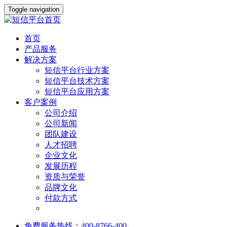
Toggle navigation
首页
产品服务
解决方案
短信平台行业方案
短信平台技术方案
短信平台应用方案
客户案例
公司介绍
公司新闻
团队建设
人才招聘
企业文化
发展历程
资质与荣誉
品牌文化
付款方式
免费服务热线：400-8766-400