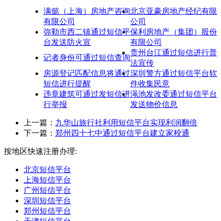
满懿（上海）房地产咨询
北京亚豪房地产经纪有限
有限公司
公司
弥勒市西二镇通过短信平
保利房地产（集团）股份
台发送防火宣
有限公司
贵州台江通过短信进行普
记者身份可通过短信查询
法宣传
房源登记匹配信息将通过
深圳警方通过短信平台软
短信进行提醒
件收集民意
违章建筑可通过发短信进
渑池发改委通过短信平台
行举报
发送物价信息
上一篇：
九华山旅行社利用短信平台实现利润翻倍
下一篇：
郑州四十七中通过短信平台建立家校通
按地区快速注册办理:
北京短信平台
上海短信平台
广州短信平台
深圳短信平台
郑州短信平台