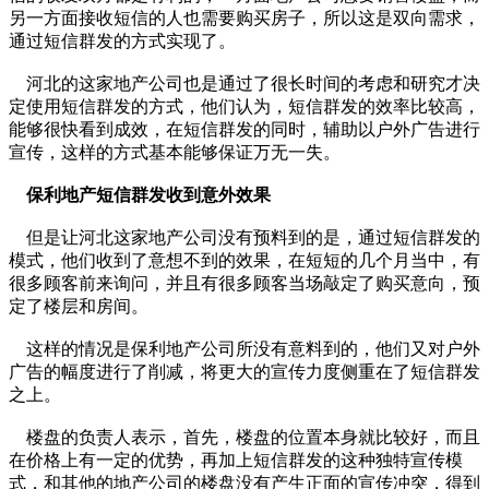
另一方面接收短信的人也需要购买房子，所以这是双向需求，
通过短信群发的方式实现了。
河北的这家地产公司也是通过了很长时间的考虑和研究才决
定使用短信群发的方式，他们认为，短信群发的效率比较高，
能够很快看到成效，在短信群发的同时，辅助以户外广告进行
宣传，这样的方式基本能够保证万无一失。
保利地产短信群发收到意外效果
但是让河北这家地产公司没有预料到的是，通过短信群发的
模式，他们收到了意想不到的效果，在短短的几个月当中，有
很多顾客前来询问，并且有很多顾客当场敲定了购买意向，预
定了楼层和房间。
这样的情况是保利地产公司所没有意料到的，他们又对户外
广告的幅度进行了削减，将更大的宣传力度侧重在了短信群发
之上。
楼盘的负责人表示，首先，楼盘的位置本身就比较好，而且
在价格上有一定的优势，再加上短信群发的这种独特宣传模
式，和其他的地产公司的楼盘没有产生正面的宣传冲突，得到