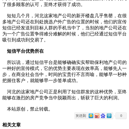
了很多顾客的认可，至终才获得了成功。
短短几个月，河北这家地产公司的新开楼盘几乎售罄，在很
多地产公司还在到处挑选户外广告的位置的时候，他们的宣传
短信已经发送到目标人群的手机当中了，当别的地产公司还在
为一个广告位置争得难分难解的时候，他们已经通过短信平台
吸引到成功到交易了。
短信平台优势所在
所以说，通过短信平台是能够确确实实帮助保利地产公司的
一种好的宣传模式，它的优势主要表现在效率高，能够先人一
步，在商业社会当中，时间的宝贵行不言而喻，能够早一秒种
把握住客户，就能够早一步签单成功。
河北的这家地产公司正是利用了短信群发的这种优势，至终
能够在激烈的房产竞争当中脱颖而出，斩获了巨大的利润。
本站原创，禁止转载。
0
相关文章