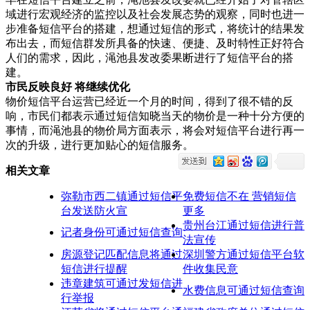
域进行宏观经济的监控以及社会发展态势的观察，同时也进一
步准备短信平台的搭建，想通过短信的形式，将统计的结果发
布出去，而短信群发所具备的快速、便捷、及时特性正好符合
人们的需求，因此，渑池县发改委果断进行了短信平台的搭
建。
市民反映良好
将继续优化
物价短信平台运营已经近一个月的时间，得到了很不错的反
响，市民们都表示通过短信知晓当天的物价是一种十分方便的
事情，而渑池县的物价局方面表示，将会对短信平台进行再一
次的升级，进行更加贴心的短信服务。
相关文章
弥勒市西二镇通过短信平
免费短信不在 营销短信
台发送防火宣
更多
贵州台江通过短信进行普
记者身份可通过短信查询
法宣传
房源登记匹配信息将通过
深圳警方通过短信平台软
短信进行提醒
件收集民意
违章建筑可通过发短信进
水费信息可通过短信查询
行举报