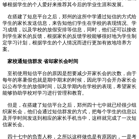
够根据学生的个人爱好来推荐其今后的学业生涯和发展。
在搭建了短息平台之后，郑州的这所中学通过短信的方式给
学生的家长发送信息，来告知他们学生在学校的表现情况、学
习成绩，以及学校的放假安排等信息，同时，他们还可以接收
到学生家长的反馈，根据家长的反馈学校能够很好地为学生制
定学习计划，根据学生的个人情况而进行更加有效地培养方
案。
家校通短信群发 省却家长会时间
至初使用短信平台的原因是想要减少开家长会的次数，由于
每年的寒暑假也就是期中期末的时候，因此学习会开办家长会
以公布学生的放假时间，以及学期内在学校的表现，希望家长
能够协助学校对学习进行管理和教育。
但是，在搭建了短信平台之后，郑州四十七中就已经很少组
织家长会，他们会通过短信群发的方式，把每个学生的信息以
及开学时间发送到相应的家长手机当中，这样就完成了一次短
信家长会。
四十七中的负责人称，之所以这样做也是有原因的，一是考