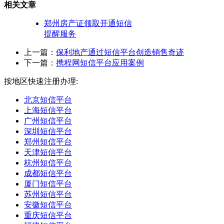
相关文章
郑州房产证领取开通短信
提醒服务
上一篇：
保利地产通过短信平台创造销售奇迹
下一篇：
携程网短信平台应用案例
按地区快速注册办理:
北京短信平台
上海短信平台
广州短信平台
深圳短信平台
郑州短信平台
天津短信平台
杭州短信平台
成都短信平台
厦门短信平台
苏州短信平台
安徽短信平台
重庆短信平台