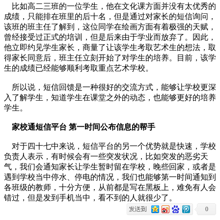
比如高二三班的一位学生，他在文化课方面并没有太优秀的
成绩，只能排在班里的后十名，但是通过对家长的短信询问，
该班的班主任了解到，这位同学在绘画方面有着极强的天赋，
曾经接受过正式的培训，但是后来由于学业而放弃了。因此，
他立即约见学生家长，商量了让该学生考取艺术生的想法，取
得家长同意后，班主任立刻开始了对学生的培养。目前，该学
生的成绩已经能够顺利考取重点艺术学校。
所以说，短信回馈是一种很好的交流方式，能够让学校更深
入了解学生，知道学生在课堂之外的动态，也能够更好的培养
学生。
家校通短信平台 第一时间公布信息的帮手
对于四十七中来说，短信平台的另一个优势就是快速，学校
负责人表示，有时候会有一些突发状况，比如突发的恶劣天
气，我们会通知家长让学生暂时留在学校，晚些回家，或者是
遇到学校当中停水、停电的情况，我们也能够第一时间通知到
各班级的教师，十分方便，从前都是写在黑板上，难免有人会
错过，但是发到手机当中，看不到的人就很少了。
0