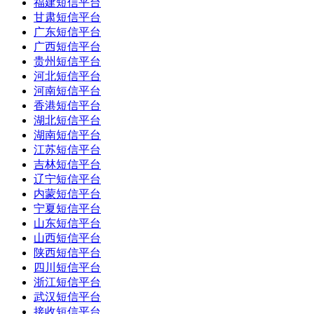
福建短信平台
甘肃短信平台
广东短信平台
广西短信平台
贵州短信平台
河北短信平台
河南短信平台
香港短信平台
湖北短信平台
湖南短信平台
江苏短信平台
吉林短信平台
辽宁短信平台
内蒙短信平台
宁夏短信平台
山东短信平台
山西短信平台
陕西短信平台
四川短信平台
浙江短信平台
武汉短信平台
接收短信平台