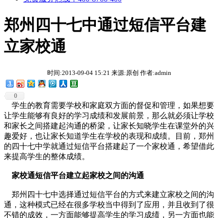
郑州四十七中通过短信平台建
立家校通
时间:2013-09-04 15:21 来源:原创 作者:admin
0
学生的教育需要学校和家庭双方面的督促和管理，如果想要
让学生能够有良好的学习成绩和发展前景，那么就必须让学校
和家长之间搭建起沟通的桥梁，让家长知晓学生在课堂外的兴
趣爱好，也让家长知道学生在学校的表现和成绩。目前，郑州
的四十七中学就通过短信平台搭建起了一个家校通，希望借此
来提高学生的整体成绩。
家校通短信平台建立起家校之间的沟通
郑州四十七中选择通过短信平台的方式来建立家校之间的沟
通，这种模式已经在很多学校当中得到了应用，并且收到了很
不错的成效，一方面能够提高学生的学习成绩，另一方面也能