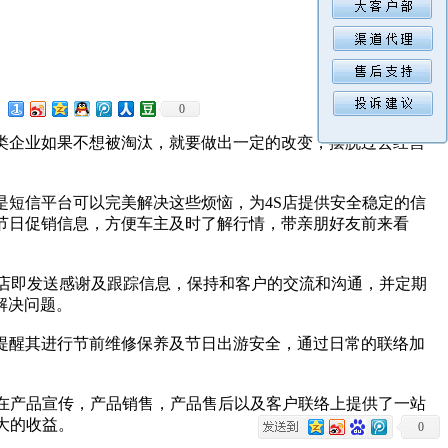
0
类企业如果不想被淘汰，就要做出一定的改变，摆脱过去经营
短信平台可以完美解决这些烦恼，为4S店提供安全稳定的信
节日促销信息，方便车主及时了解行情，带亲朋好友前来看
店即发送感谢及跟踪信息，保持和客户的交流和沟通，并定期
解决问题。
提醒其进行节前维修保养及节日出游安全，通过日常的联络加
在产品宣传，产品销售，产品售后以及客户联络上提供了一站
大的收益。
0