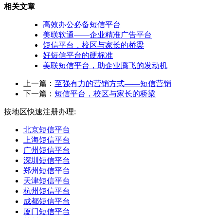
相关文章
高效办公必备短信平台
美联软通——企业精准广告平台
短信平台，校区与家长的桥梁
好短信平台的硬标准
美联短信平台，助企业腾飞的发动机
上一篇：
至强有力的营销方式——短信营销
下一篇：
短信平台，校区与家长的桥梁
按地区快速注册办理:
北京短信平台
上海短信平台
广州短信平台
深圳短信平台
郑州短信平台
天津短信平台
杭州短信平台
成都短信平台
厦门短信平台