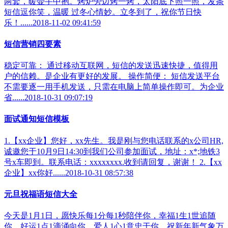
两套，暖壶手中抱。烤炉旁边烤一烤，太阳底下照一照，发条
短信逗你笑，温暖 过冬心情妙。立冬到了，祝你节日快
乐！......2018-11-02 09:41:59
短信营销四要素
稳定可靠： 通过移动互联网，短信的发送迅速快捷，值得用
户的信赖。是企业有更好的发展。 操作简便： 短信发送平台
不需要逐一用手机发送，只需在电脑上简单操作即可。为企业
省......2018-10-31 09:07:19
面试通知短信模板
1.【xx企业】您好，xx先生。我是刚与您电话联系的x公司HR,
诚邀您于10月9日14:30到我们公司参加面试，地址：x*;地铁3
号x车即到。联系电话：xxxxxxxx.收到请回复，谢谢！ 2.【xx
企业】xx你好......2018-10-31 08:57:38
元旦祝福语短信大全
今天是1月1日，愿快乐每1分每1秒陪伴你，幸福1生1世追随
你，好运1点1滴涌向你，爱人1心1意忠于你，祝新年新气象万