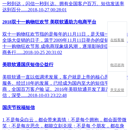
一秒到达，闪信一秒到 达。拥有全国客户百万。短信发送率
达到百分......2018-10-27 00:28:01
2018双十一购物狂欢节 美联软通助力电商平台
双十一购物狂欢节指的是每年的11月11日，是天猫一年一度的
全场大促销的日子，源于2009年11月11日举办的促销活动。双
在线客服
十一购物狂欢节形 成电商现象级风潮，逐渐影响到国际电子
商务行......2018-10-25 20:31:02
美联软通国庆短信公益行
电话咨询
美联软通一直以低调求发展，客户就是上帝的核心思想为客户
服务。经过10年的发展，已经成为国内至大的短信平台服务
商，全国百万客户验 证。2016年美联软通开发了新产品闪
意见反馈
信，深受......2018-10-03 23:22:48
国庆节祝福短信
1 不是每朵白云，都会带来真情；不是每个拥抱，都会面带微
笑；不是每次思念，都能立刻兑现；不是每 个朋友，都在身