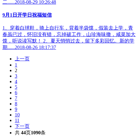
二......2018-08-29 10:26:48
9月1日开学日祝福短信
1、穿着白球鞋，骑上自行车，背着半袋馍，假装去上学，青
春虽已过，怀旧没有错，忘掉破工作，山珍海味撤，咸菜加大
馍，听说读写默！ 2、夏天悄悄过去，留下多彩回忆。新的学
期......2018-08-26 18:17:37
上一页
1
2
3
4
5
6
7
8
9
10
11
下一页
共
44
页
1090
条