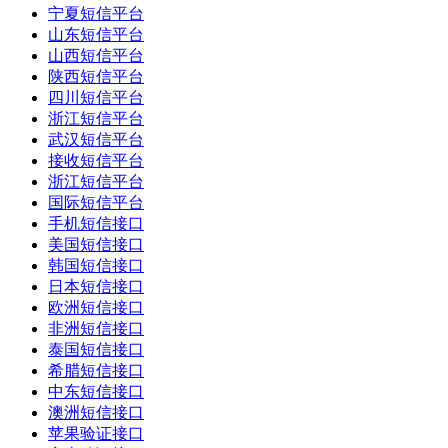
宁夏短信平台
山东短信平台
山西短信平台
陕西短信平台
四川短信平台
浙江短信平台
武汉短信平台
接收短信平台
浙江短信平台
国际短信平台
手机短信接口
美国短信接口
韩国短信接口
日本短信接口
欧洲短信接口
非洲短信接口
泰国短信接口
希腊短信接口
中东短信接口
澳洲短信接口
苹果验证接口