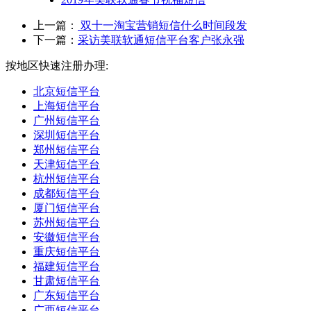
上一篇：
双十一淘宝营销短信什么时间段发
下一篇：
采访美联软通短信平台客户张永强
按地区快速注册办理:
北京短信平台
上海短信平台
广州短信平台
深圳短信平台
郑州短信平台
天津短信平台
杭州短信平台
成都短信平台
厦门短信平台
苏州短信平台
安徽短信平台
重庆短信平台
福建短信平台
甘肃短信平台
广东短信平台
广西短信平台